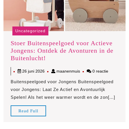
Uncategorized
Stoer Buitenspeelgoed voor Actieve
Jongens: Ontdek de Avonturen in de
Stoer
Buitenlucht!
Buitenspeelgoed
26
maanenmuis
26 juni 2026
maanenmuis
0 reactie
voor
juni
Actieve
Buitenspeelgoed voor Jongens Buitenspeelgoed
2026
Jongens:
voor Jongens: Laat Ze Actief en Avontuurlijk
Ontdek
Spelen! Als het weer warmer wordt en de zon[...]
de
Avonturen
Read
Read Full
in
Full
de