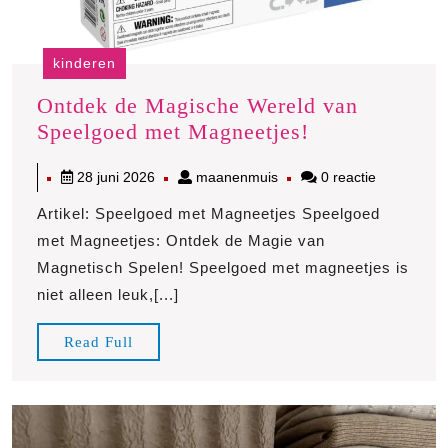
kinderen
Ontdek de Magische Wereld van
Ontdek
Speelgoed met Magneetjes!
de
28
maanenmuis
28 juni 2026
maanenmuis
0 reactie
Magische
juni
Wereld
Artikel: Speelgoed met Magneetjes Speelgoed
2026
van
met Magneetjes: Ontdek de Magie van
Speelgoed
Magnetisch Spelen! Speelgoed met magneetjes is
met
niet alleen leuk,[...]
Magneetjes!
Read
Read Full
Full