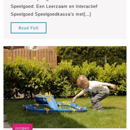
met
Speelgoed: Een Leerzaam en Interactief
scanner
Speelgoed Speelgoedkassa’s met[...]
speelgoed
Read
Read Full
Full
jongen