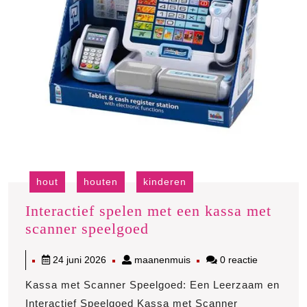
hout
houten
kinderen
Interactief spelen met een kassa met
Interactief
scanner speelgoed
spelen
24
maanenmuis
24 juni 2026
maanenmuis
0 reactie
met
juni
een
Kassa met Scanner Speelgoed: Een Leerzaam en
2026
kassa
Interactief Speelgoed Kassa met Scanner