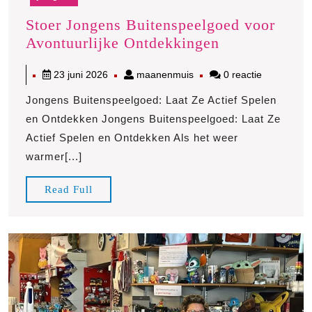
Stoer Jongens Buitenspeelgoed voor
Stoer
Avontuurlijke Ontdekkingen
Jongens
23
maanenmuis
23 juni 2026
maanenmuis
0 reactie
Buitenspeelg
juni
voor
Jongens Buitenspeelgoed: Laat Ze Actief Spelen
2026
Avontuurlijke
en Ontdekken Jongens Buitenspeelgoed: Laat Ze
Ontdekkinge
Actief Spelen en Ontdekken Als het weer
warmer[...]
Read
Read Full
Full