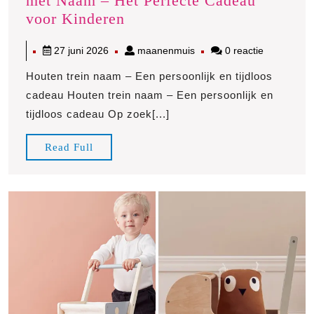
met Naam – Het Perfecte Cadeau
Uniek
voor Kinderen
en
27
maanenmuis
27 juni 2026
maanenmuis
0 reactie
Persoonlijk:
juni
Houten
Houten trein naam – Een persoonlijk en tijdloos
2026
Trein
cadeau Houten trein naam – Een persoonlijk en
met
tijdloos cadeau Op zoek[...]
Naam
–
Read
Read Full
Het
Full
Perfecte
Cadeau
voor
Kinderen