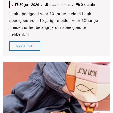
30
maanenmuis
30 juni 2026
maanenmuis
0 reactie
voor
juni
10-
Leuk speelgoed voor 10-jarige meiden Leuk
2026
jarig
speelgoed voor 10-jarige meiden Voor 10-jarige
meid
meiden is het belangrijk om speelgoed te
Ont
hebben[...]
de
perf
Read
Read Full
cade
Full