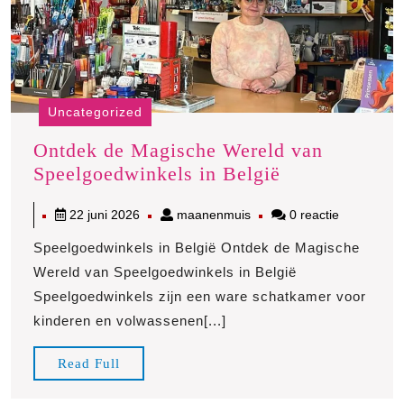
Uncategorized
Ontdek de Magische Wereld van
Ontdek
Speelgoedwinkels in België
de
22
maanenmuis
22 juni 2026
maanenmuis
0 reactie
Magische
juni
Wereld
Speelgoedwinkels in België Ontdek de Magische
2026
van
Wereld van Speelgoedwinkels in België
Speelgoedwin
Speelgoedwinkels zijn een ware schatkamer voor
in
kinderen en volwassenen[...]
België
Read
Read Full
Full