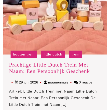
houten trein
little dutch
trein
Prachtige Little Dutch Trein Met
Prachtig
Naam: Een Persoonlijk Geschenk
Little
29
maanenmuis
29 juni 2026
maanenmuis
0 reactie
Dutch
juni
Trein
Artikel: Little Dutch Trein met Naam Little Dutch
2026
Met
Trein met Naam: Een Persoonlijk Geschenk De
Naam:
Little Dutch Trein met Naam[...]
Een