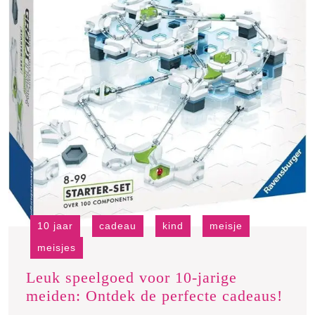
10 jaar
cadeau
kind
meisje
meisjes
Leuk speelgoed voor 10-jarige
Leu
meiden: Ontdek de perfecte cadeaus!
spee