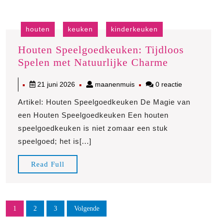
houten
keuken
kinderkeuken
Houten Speelgoedkeuken: Tijdloos
Houten
Spelen met Natuurlijke Charme
Speelgoed
21
maanenmuis
21 juni 2026
maanenmuis
0 reactie
Tijdloos
juni
Spelen
Artikel: Houten Speelgoedkeuken De Magie van
2026
met
een Houten Speelgoedkeuken Een houten
Natuurlijk
speelgoedkeuken is niet zomaar een stuk
Charme
speelgoed; het is[...]
Read
Read Full
Full
Berichten
1
2
3
Volgende