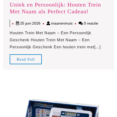
Uniek en Persoonlijk: Houten Trein
Uniek
Met Naam als Perfect Cadeau!
en
25
maanenmuis
25 juni 2026
maanenmuis
0 reactie
Persoonlijk
juni
Houten
Houten Trein Met Naam – Een Persoonlijk
2026
Trein
Geschenk Houten Trein Met Naam – Een
Met
Persoonlijk Geschenk Een houten trein met[...]
Naam
als
Read
Read Full
Perfect
Full
Cadeau!