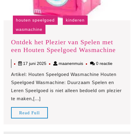
houten speelgoed
kinderen
wasmachine
Ontdek het Plezier van Spelen met
Ontde
een Houten Speelgoed Wasmachine
het
17
maanenmuis
17 juni 2025
maanenmuis
0 reactie
Plezie
juni
van
Artikel: Houten Speelgoed Wasmachine Houten
2025
Spele
Speelgoed Wasmachine: Duurzaam Spelen en
met
Leren Speelgoed is niet alleen bedoeld om plezier
een
te maken,[...]
Houte
Speel
Read
Read Full
Wasma
Full