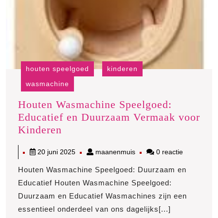
houten speelgoed
kinderen
wasmachine
Houten Wasmachine Speelgoed:
Educatief en Duurzaam Vermaak voor
Houten
Kinderen
Wasmachine
20
maanenmuis
20 juni 2025
maanenmuis
0 reactie
Speelgoed:
juni
Educatief
Houten Wasmachine Speelgoed: Duurzaam en
2025
en
Educatief Houten Wasmachine Speelgoed:
Duurzaam
Duurzaam en Educatief Wasmachines zijn een
Vermaak
essentieel onderdeel van ons dagelijks[...]
voor