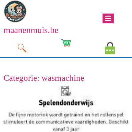
Naar
de
inhoud
Men
gaan
maanenmuis.be
open
Naar
de
Winkelwagen
Mijn
inhoud
afbeelding
account
gaan
afbeeld
Categorie:
wasmachine