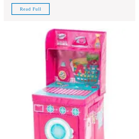
Kinderen
Read
Read Full
Full