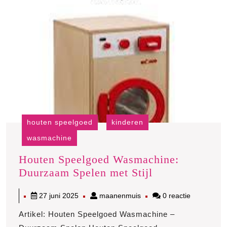
houten speelgoed
kinderen
wasmachine
Houten Speelgoed Wasmachine:
Houten
Duurzaam Spelen met Stijl
Speelgoed
27
maanenmuis
27 juni 2025
maanenmuis
0 reactie
Wasmachine:
juni
Duurzaam
Artikel: Houten Speelgoed Wasmachine –
2025
Spelen