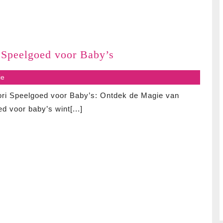
Ontdek
 Speelgoed voor Baby’s
de
s
ie
Magie
van
ri Speelgoed voor Baby’s: Ontdek de Magie van
Montessori
 voor baby’s wint[...]
Speelgoed
voor
Baby’s