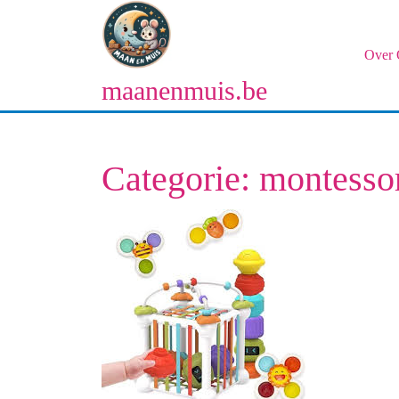
Naar
de
inhoud
Over 
gaan
maanenmuis.be
Naar
de
inhoud
gaan
Categorie:
montessor