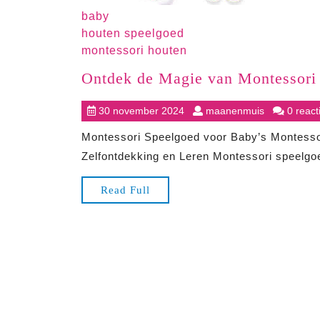
baby
houten speelgoed
montessori houten
Ontdek de Magie van Montessori
30
maanenmui
30 november 2024
maanenmuis
0 react
november
Montessori Speelgoed voor Baby’s Montesso
2024
Zelfontdekking en Leren Montessori speelgoed
Read
Read Full
Full