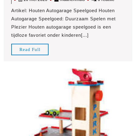
Magie
mei
van
Artikel: Houten Autogarage Speelgoed Houten
2025
Houten
Autogarage Speelgoed: Duurzaam Spelen met
Autogarage
Plezier Houten autogarage speelgoed is een
Speelgoed:
tijdloze favoriet onder kinderen[...]
Duurzaam
Spelen
Read
Read Full
met
Full
Plezier!