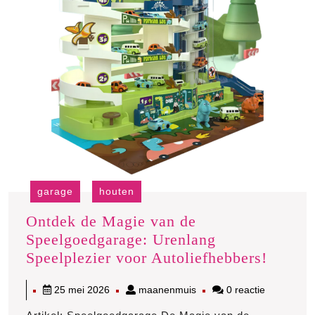
garage
houten
Ontdek de Magie van de
Speelgoedgarage: Urenlang
Ontde
Speelplezier voor Autoliefhebbers!
de
25
maanenmuis
25 mei 2026
maanenmuis
0 reactie
Magie
mei
van