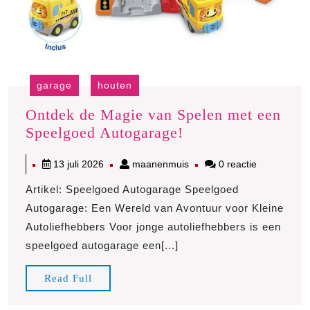
garage
houten
Ontdek de Magie van Spelen met een
Ontdek
Speelgoed Autogarage!
de
13
maanenmuis
13 juli 2026
maanenmuis
0 reactie
Magie
juli
van
Artikel: Speelgoed Autogarage Speelgoed
2026
Spelen
Autogarage: Een Wereld van Avontuur voor Kleine
met
Autoliefhebbers Voor jonge autoliefhebbers is een
een
speelgoed autogarage een[...]
Speelgoed
Autogarage!
Read
Read Full
Full