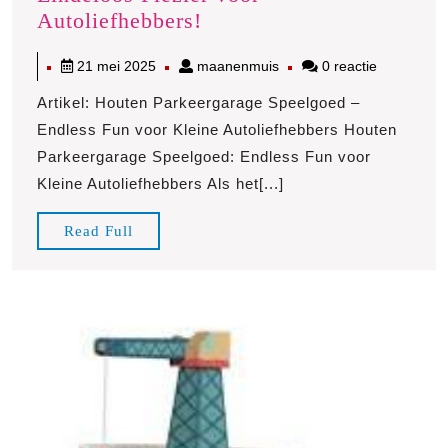
Houten
Autoliefhebbers!
Parkeergarage
21
maanenmuis
21 mei 2025
maanenmuis
0 reactie
Speelgoed:
mei
Eindeloos
Artikel: Houten Parkeergarage Speelgoed –
2025
Plezier
Endless Fun voor Kleine Autoliefhebbers Houten
voor
Parkeergarage Speelgoed: Endless Fun voor
Autoliefhebbers!
Kleine Autoliefhebbers Als het[...]
Read
Read Full
Full