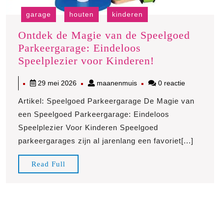
garage
houten
kinderen
Ontdek de Magie van de Speelgoed
Parkeergarage: Eindeloos
Ontdek
Speelplezier voor Kinderen!
de
29
maanenmuis
29 mei 2026
maanenmuis
0 reactie
Magie
mei
van
Artikel: Speelgoed Parkeergarage De Magie van
2026
de
een Speelgoed Parkeergarage: Eindeloos
Speelgoed
Speelplezier Voor Kinderen Speelgoed
Parkeergarag
parkeergarages zijn al jarenlang een favoriet[...]
Eindeloos
Speelplezier
Read
Read Full
voor
Full
Kinderen!