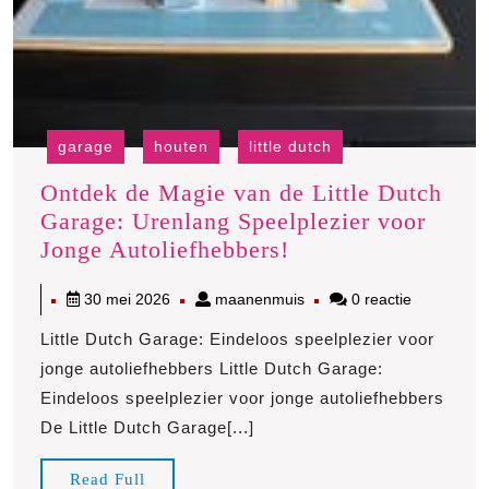
garage
houten
little dutch
Ontdek de Magie van de Little Dutch
Garage: Urenlang Speelplezier voor
Ontdek
Jonge Autoliefhebbers!
de
30
maanenmuis
30 mei 2026
maanenmuis
0 reactie
Magie
mei
van
Little Dutch Garage: Eindeloos speelplezier voor
2026
de
jonge autoliefhebbers Little Dutch Garage:
Little
Eindeloos speelplezier voor jonge autoliefhebbers
Dutch
De Little Dutch Garage[...]
Garage:
Urenlang
Read
Read Full