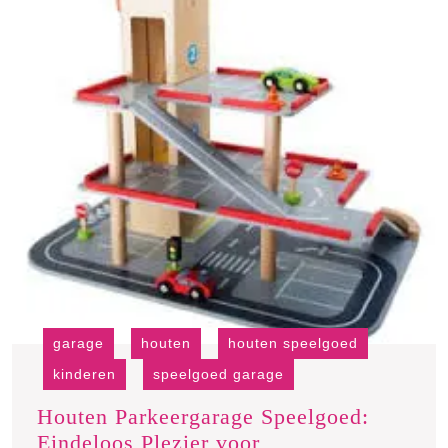
garage
houten
houten speelgoed
kinderen
speelgoed garage
Houten Parkeergarage Speelgoed:
Eindeloos Plezier voor