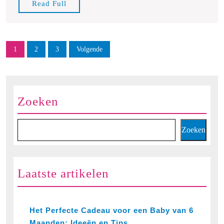
Read
Read Full
Full
Berichten
1
2
3
Volgende
paginering
Zoeken
Zoeken
Laatste artikelen
Het Perfecte Cadeau voor een Baby van 6
Maanden: Ideeën en Tips