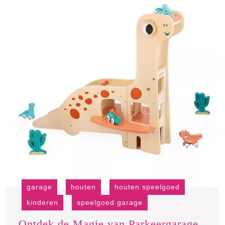
garage
houten
houten speelgoed
kinderen
speelgoed garage
Ontdek de Magie van Parkeergarage