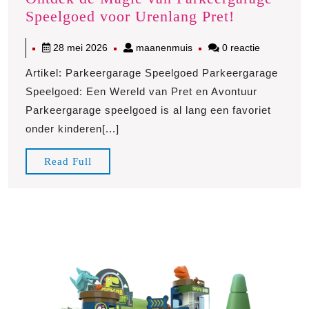
Ontdek
Speelgoed voor Urenlang Pret!
de
28
maanenmuis
28 mei 2026
maanenmuis
0 reactie
Magie
mei
van
Artikel: Parkeergarage Speelgoed Parkeergarage
2026
Parkeergar
Speelgoed: Een Wereld van Pret en Avontuur
Speelgoed
Parkeergarage speelgoed is al lang een favoriet
voor
onder kinderen[...]
Urenlang
Pret!
Read
Read Full
Full