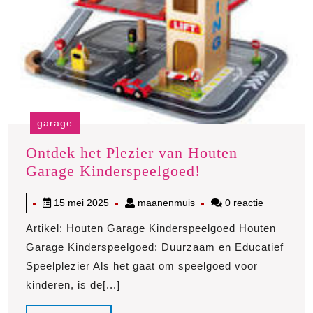
garage
Ontdek het Plezier van Houten
Ontdek
Garage Kinderspeelgoed!
het
15
maanenmuis
15 mei 2025
maanenmuis
0 reactie
Plezier
mei
van
Artikel: Houten Garage Kinderspeelgoed Houten
2025
Houten
Garage Kinderspeelgoed: Duurzaam en Educatief
Garage
Speelplezier Als het gaat om speelgoed voor
Kinderspeelgoe
kinderen, is de[...]