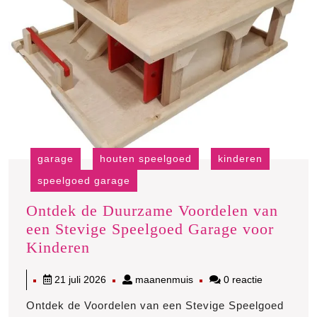
garage
houten speelgoed
kinderen
speelgoed garage
Ontdek de Duurzame Voordelen van
een Stevige Speelgoed Garage voor
Ontdek
Kinderen
de
21
maanenmuis
21 juli 2026
maanenmuis
0 reactie
Duurzame
juli
Voordelen
Ontdek de Voordelen van een Stevige Speelgoed
2026