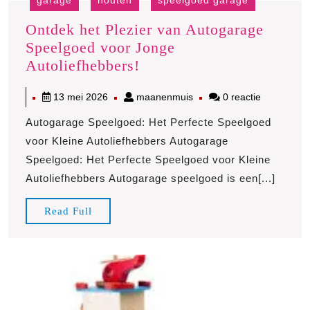
garage
houten
speelgoed garage
Ontdek het Plezier van Autogarage
Speelgoed voor Jonge
Ontdek
Autoliefhebbers!
het
13
maanenmuis
13 mei 2026
maanenmuis
0 reactie
Plezier
mei
van
Autogarage Speelgoed: Het Perfecte Speelgoed
2026
Autogarage
voor Kleine Autoliefhebbers Autogarage
Speelgoed
Speelgoed: Het Perfecte Speelgoed voor Kleine
voor
Autoliefhebbers Autogarage speelgoed is een[...]
Jonge
Autoliefhebbers!
Read
Read Full
Full