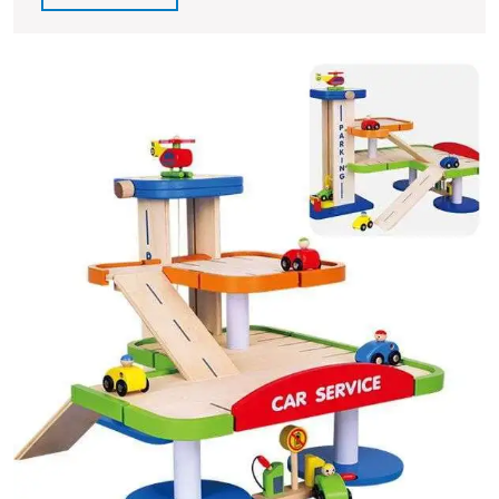
Speelplezier
Full
voor
Jonge
Autoliefhebbers!