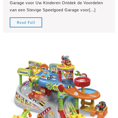
van
Garage voor Uw Kinderen Ontdek de Voordelen
een
van een Stevige Speelgoed Garage voor[...]
Stevige
Speelgoed
Read
Read Full
Garage
Full
voor
Kinderen