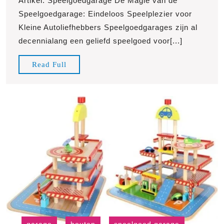
Artikel: Speelgoedgarage De Magie van de
2026
de
Speelgoedgarage: Eindeloos Speelplezier voor
Speelg
Kleine Autoliefhebbers Speelgoedgarages zijn al
Urenla
decennialang een geliefd speelgoed voor[...]
Speelp
voor
Read
Read Full
Autoli
Full