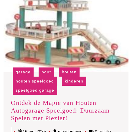
garage
hout
houten
houten speelgoed
kinderen
speelgoed garage
Ontdek de Magie van Houten
Autogarage Speelgoed: Duurzaam
Ontdek
Spelen met Plezier!
de
16
maanenmuis
16 mei 2025
maanenmuis
0 reactie