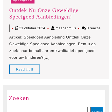
Ontdek Nu Onze Geweldige
Ontdek
Speelgoed Aanbiedingen!
Nu
21
maanenmuis
21 oktober 2024
maanenmuis
0 reactie
Onze
oktober
Geweldige
Artikel: Speelgoed Aanbieding Ontdek Onze
2024
Speelgoed
Geweldige Speelgoed Aanbiedingen! Bent u op
Aanbiedingen!
zoek naar betaalbaar en kwalitatief speelgoed
voor uw kinderen?[...]
Read
Read Full
Full
Zoeken