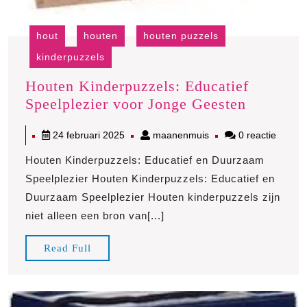
hout
houten
houten puzzels
kinderpuzzels
Houten Kinderpuzzels: Educatief
Houten
Speelplezier voor Jonge Geesten
Kinderpu
24
maanenmuis
24 februari 2025
maanenmuis
0 reactie
Educatie
februari
Speelple
Houten Kinderpuzzels: Educatief en Duurzaam
2025
voor
Speelplezier Houten Kinderpuzzels: Educatief en
Jonge
Duurzaam Speelplezier Houten kinderpuzzels zijn
Geesten
niet alleen een bron van[...]
Read
Read Full
Full