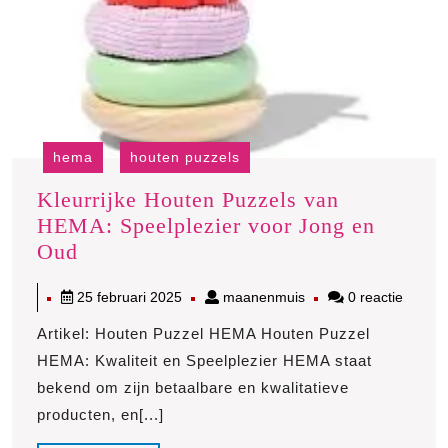
hema
houten puzzels
Kleurrijke Houten Puzzels van
HEMA: Speelplezier voor Jong en
Kleurrijke
Oud
Houten
25
maanenmuis
25 februari 2025
maanenmuis
0 reactie
Puzzels
februari
van
Artikel: Houten Puzzel HEMA Houten Puzzel
2025
HEMA:
HEMA: Kwaliteit en Speelplezier HEMA staat
Speelplezier
bekend om zijn betaalbare en kwalitatieve
voor
producten, en[...]
Jong