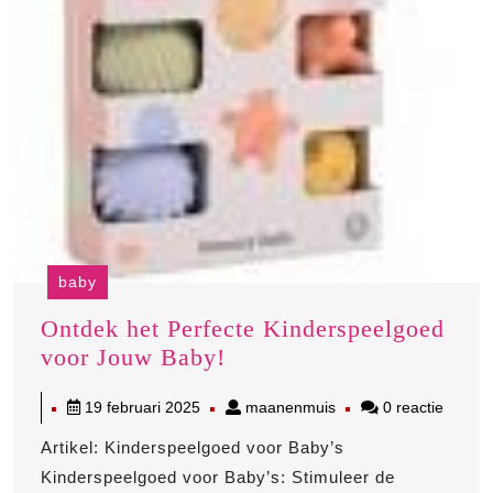
baby
Ontdek het Perfecte Kinderspeelgoed
Ontdek
voor Jouw Baby!
het
19
maanenmuis
19 februari 2025
maanenmuis
0 reactie
Perfecte
februari
Kinderspeelgoed
Artikel: Kinderspeelgoed voor Baby’s
2025
voor
Kinderspeelgoed voor Baby’s: Stimuleer de