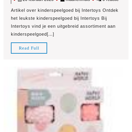
leukste
februari
kinderspeelgoed
Artikel over kinderspeelgoed bij Intertoys Ontdek
2025
bij
het leukste kinderspeelgoed bij Intertoys Bij
Intertoys
Intertoys vind je een uitgebreid assortiment aan
kinderspeelgoed[...]
Read
Read Full
Full