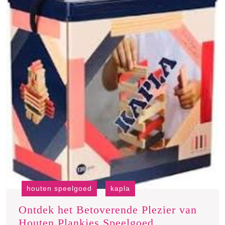
houten speelgoed
kapla
Ontdek het Betoverende Plezier van
Ontdek
Houten Plankjes Speelgoed