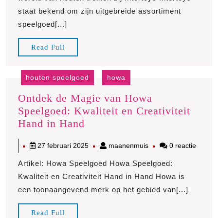
houten
staat bekend om zijn uitgebreide assortiment
treinen
speelgoed[...]
bij
Intertoys
Read
Read Full
Full
houten speelgoed
howa
Ontdek de Magie van Howa
Speelgoed: Kwaliteit en Creativiteit
Ontdek
Hand in Hand
de
27
maanenmuis
27 februari 2025
maanenmuis
0 reactie
Magie
februari
van
Artikel: Howa Speelgoed Howa Speelgoed:
2025
Howa
Kwaliteit en Creativiteit Hand in Hand Howa is
Speelgoed:
een toonaangevend merk op het gebied van[...]
Kwaliteit
en
Read
Read Full