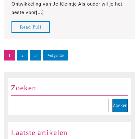
Jouw
Ontwikkeling van Je Kleintje Als ouder wil je het
Baby!
beste voor[...]
Read
Read Full
Full
Berichten
1
2
3
Volgende
paginering
Zoeken
Zoeken
Laatste artikelen