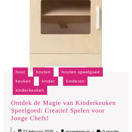
hout
houten
houten speelgoed
keuken
kinder
kinderen
kinderkeuken
Ontdek de Magie van Kinderkeuken
Speelgoed: Creatief Spelen voor
Ontdek
Jonge Chefs!
de
22
maanenmuis
22 februari 2025
maanenmuis
0 reactie