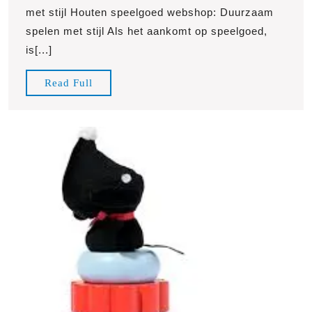
Hout
met stijl Houten speelgoed webshop: Duurzaam
Speel
spelen met stijl Als het aankomt op speelgoed,
in
is[...]
Onze
Onlin
Read
Read Full
Webs
Full