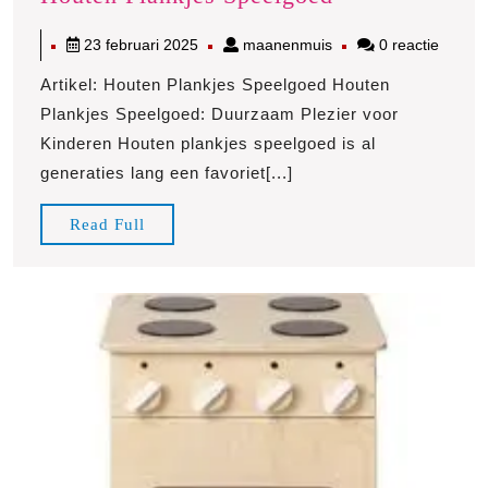
het
23
maanenmuis
23 februari 2025
maanenmuis
0 reactie
Betoverende
februari
Plezier
Artikel: Houten Plankjes Speelgoed Houten
2025
van
Plankjes Speelgoed: Duurzaam Plezier voor
Houten
Kinderen Houten plankjes speelgoed is al
Plankjes
generaties lang een favoriet[...]
Speelgoed
Read
Read Full
Full