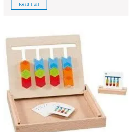
en
Read
Read Full
Oud
Full