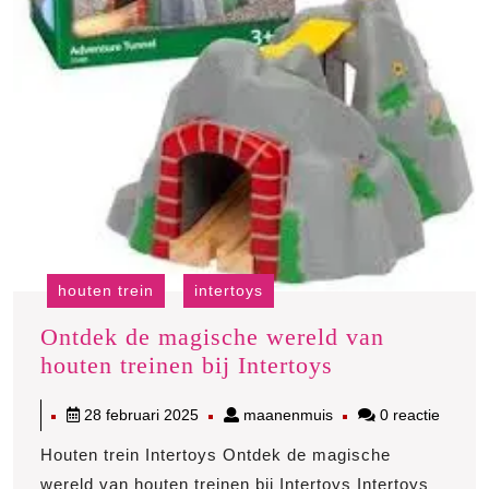
houten trein
intertoys
Ontdek de magische wereld van
Ontdek
houten treinen bij Intertoys
de
28
maanenmuis
28 februari 2025
maanenmuis
0 reactie
magische
februari
wereld
Houten trein Intertoys Ontdek de magische
2025
van
wereld van houten treinen bij Intertoys Intertoys