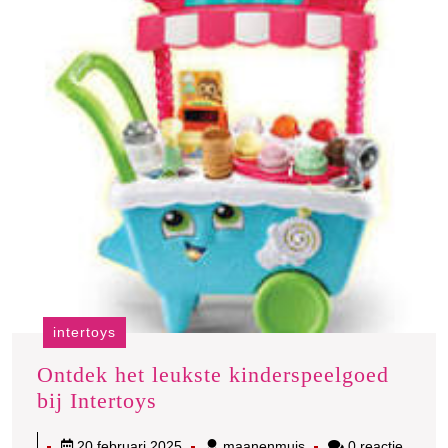
intertoys
Ontdek het leukste kinderspeelgoed
Ontdek
bij Intertoys
het
20
maanenmuis
20 februari 2025
maanenmuis
0 reactie