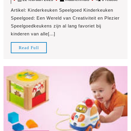
Magie
februari
van
Artikel: Kinderkeuken Speelgoed Kinderkeuken
2025
Kinderkeuken
Speelgoed: Een Wereld van Creativiteit en Plezier
Speelgoed:
Speelgoedkeukens zijn al lang favoriet bij
Creatief
kinderen van alle[...]
Spelen
voor
Read
Read Full
Jonge
Full
Chefs!