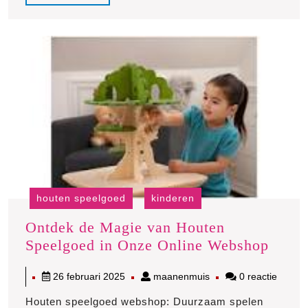
Creativiteit
Full
Hand
in
Hand
houten speelgoed
kinderen
Ontdek de Magie van Houten
Ontd
Speelgoed in Onze Online Webshop
de
26
maanenmuis
26 februari 2025
maanenmuis
0 reactie
Magi
februari
van
Houten speelgoed webshop: Duurzaam spelen
2025