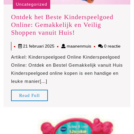
Uncategorized
Ontdek het Beste Kinderspeelgoed
Online: Gemakkelijk en Veilig
Ontdek
Shoppen vanuit Huis!
het
21
maanenmuis
21 februari 2025
maanenmuis
0 reactie
Beste
februari
Kinderspeelgoed
Artikel: Kinderspeelgoed Online Kinderspeelgoed
2025
Online:
Online: Ontdek en Bestel Gemakkelijk vanuit Huis
Gemakkelijk
Kinderspeelgoed online kopen is een handige en
en
leuke manier[...]
Veilig
Shoppen
Read
Read Full
vanuit
Full
Huis!