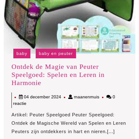
baby
baby en peuter
Ontdek de Magie van Peuter
Speelgoed: Spelen en Leren in
Ontdek
Harmonie
de
04
maanenmuis
04 december 2024
maanenmuis
0
Magie
december
reactie
van
2024
Peuter
Artikel: Peuter Speelgoed Peuter Speelgoed:
Speelgoed:
Ontdek de Magische Wereld van Spelen en Leren
Spelen
Peuters zijn ontdekkers in hart en nieren.[...]
en