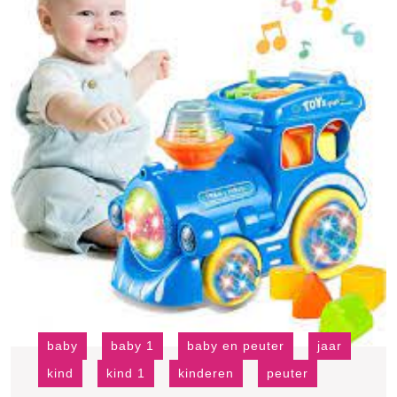
baby
baby 1
baby en peuter
jaar
kind
kind 1
kinderen
peuter