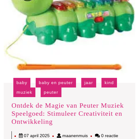
baby
baby en peuter
jaar
kind
muziek
peuter
Ontdek de Magie van Peuter Muziek
Speelgoed: Stimuleer Creativiteit en
Ontdek
Ontwikkeling
de
07
maanenmuis
07 april 2025
maanenmuis
0 reactie
Magie