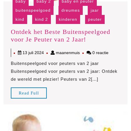
baby
baby 2
baby en peuter
buitenspeelgoed
dreumes
jaar
kind
kind 2
kinderen
peuter
Ontdek het Beste Buitenspeelgoed
Ontdek
voor Je Peuter van 2 Jaar!
het
13
maanenmuis
13 juli 2024
maanenmuis
0 reactie
Beste
juli
Buitenspeelgoe
Buitenspeelgoed voor peuters van 2 jaar
2024
voor
Buitenspeelgoed voor peuters van 2 jaar: Ontdek
Je
de wereld met plezier! Peuters van 2[...]
Peuter
van
Read
Read Full
2
Full
Jaar!