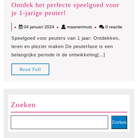
Ontdek het perfecte speelgoed voor
Ontdek
je 1-jarige peuter!
het
04
maanenmuis
04 januari 2024
maanenmuis
0 reactie
perfecte
januari
speelgoed
Speelgoed voor peuters van 1 jaar: Ontdekken,
2024
voor
leren en plezier maken De peuterfase is een
je
belangrijke periode in de ontwikkeling[...]
1-
jarige
Read
Read Full
peuter!
Full
Zoeken
Zoeken