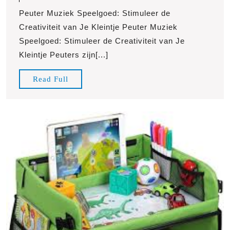
april
van
Peuter Muziek Speelgoed: Stimuleer de
2025
Peuter
Creativiteit van Je Kleintje Peuter Muziek
Muziek
Speelgoed: Stimuleer de Creativiteit van Je
Speelgoed:
Kleintje Peuters zijn[...]
Stimuleer
Creativiteit
Read
Read Full
en
Full
Ontwikkeling