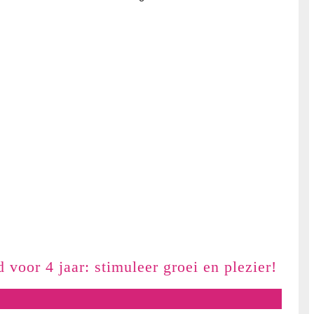
eden
Ontd
 voor 4 jaar: stimuleer groei en plezier!
het
ideal