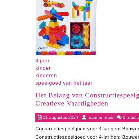
4 jaar
kinder
kinderen
speelgoed van het jaar
Het Belang van Constructiespeel
Het
Creatieve Vaardigheden
Belang
01
maanenmuis
01 augustus 2024
maanenmuis
0 reacti
van
augustus
Construct
Constructiespeelgoed voor 4-jarigen: Bouwen
2024
voor
Constructiespeelgoed voor 4-jarigen: Bouwen