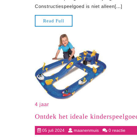
4-
Constructiespeelgoed is niet alleen[...]
jarigen:
Bouwen
Read
Read Full
aan
Full
Creatieve
Vaardigh
4 jaar
Ontdek het ideale kinderspeelgoed
05
maanenmuis
05 juli 2024
maanenmuis
0 reactie
juli