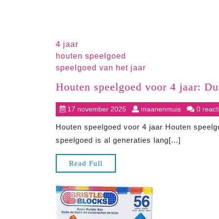
4 jaar
houten speelgoed
speelgoed van het jaar
Houten speelgoed voor 4 jaar: Du
17
maanenmui
17 november 2025
maanenmuis
0 react
november
Houten speelgoed voor 4 jaar Houten speelg
2025
speelgoed is al generaties lang[...]
Read
Read Full
Full