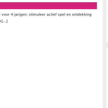
buite
voor
4-
voor 4-jarigen: stimuleer actief spel en ontdekking
jarige
[...]
ontde
de
ideale
speelo