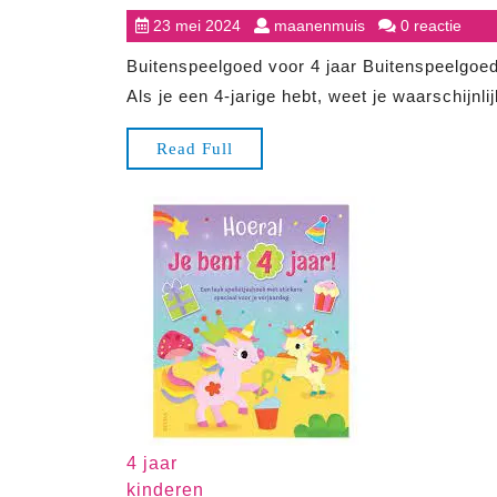
23
maanenmuis
23 mei 2024
maanenmuis
0 reactie
mei
Buitenspeelgoed voor 4 jaar Buitenspeelgoed 
2024
Als je een 4-jarige hebt, weet je waarschijnlijk
Read
Read Full
Full
4 jaar
kinderen