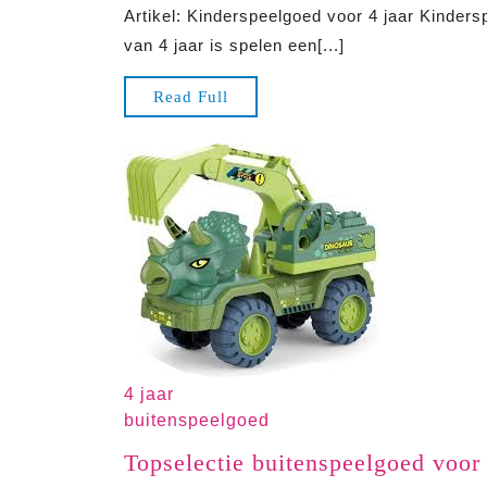
Artikel: Kinderspeelgoed voor 4 jaar Kinder
2024
van 4 jaar is spelen een[...]
Read
Read Full
Full
4 jaar
buitenspeelgoed
Topselectie buitenspeelgoed voor 