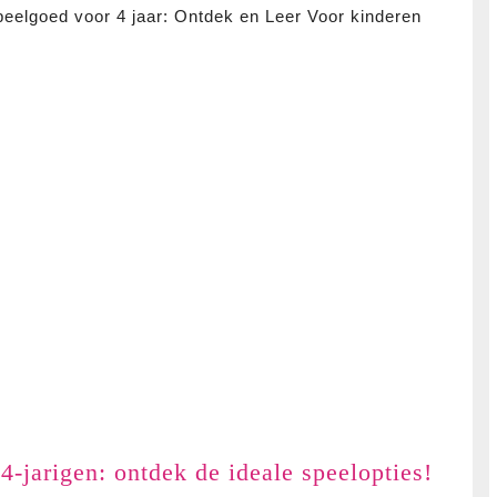
kinde
speelgoed voor 4 jaar: Ontdek en Leer Voor kinderen
voor
4
jaar:
stimu
groei
en
plezi
Topse
4-jarigen: ontdek de ideale speelopties!