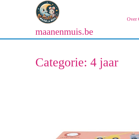
Naar
de
inhoud
Over 
gaan
maanenmuis.be
Naar
de
inhoud
gaan
Categorie:
4 jaar