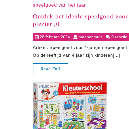
speelgoed van het jaar
Ontdek het ideale speelgoed voor 4
Ontdek
plezierig!
het
28
maanenmuis
28 februari 2024
maanenmuis
0 reactie
ideale
februari
speelgoed
Artikel: Speelgoed voor 4-jarigen Speelgoed
2024
voor
Op de leeftijd van 4 jaar zijn kinderen[...]
4-
jarigen:
Read
Read Full
educatief,
Full
creatief
en
plezierig!