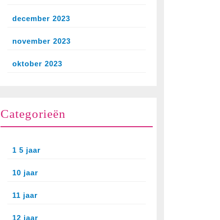
nspeelgoed
december 2023
n:
november 2023
k
oktober 2023
pties!
Categorieën
1 5 jaar
10 jaar
11 jaar
12 jaar