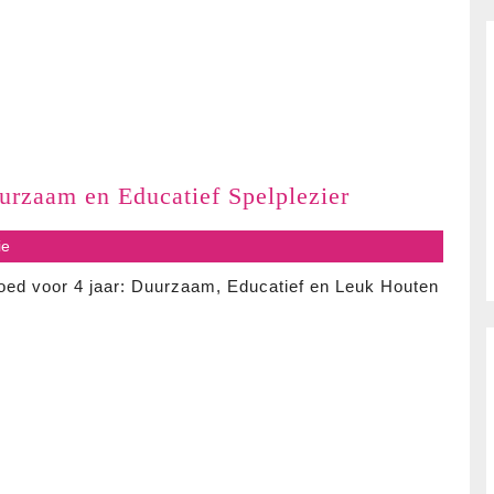
Houten
urzaam en Educatief Spelplezier
speelgoed
s
ie
voor
4
oed voor 4 jaar: Duurzaam, Educatief en Leuk Houten
jaar:
Duurzaam
en
Educatief
Spelplezier