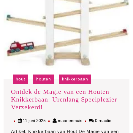
hout
houten
knikkerbaan
Ontdek de Magie van een Houten
Knikkerbaan: Urenlang Speelplezier
Ontdek
Verzekerd!
de
11
maanenmuis
11 juni 2025
maanenmuis
0 reactie
Magie
juni
van
Artikel: Knikkerbaan van Hout De Magie van een
2025