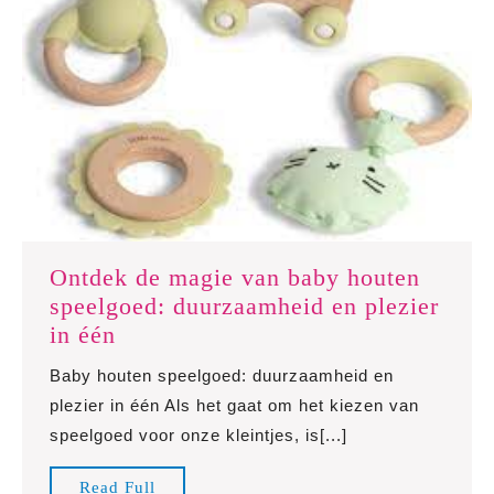
Ontdek de magie van baby houten
speelgoed: duurzaamheid en plezier
Ontdek
in één
de
Baby houten speelgoed: duurzaamheid en
magie
plezier in één Als het gaat om het kiezen van
van
speelgoed voor onze kleintjes, is[...]
baby
houten
Read
Read Full