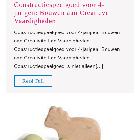
Constructiespeelgoed voor 4-
jarigen: Bouwen aan Creatieve
Het
Vaardigheden
Belang
Constructiespeelgoed voor 4-jarigen: Bouwen
van
aan Creativiteit en Vaardigheden
Constructiespeelgoed
Constructiespeelgoed voor 4-jarigen: Bouwen
voor
aan Creativiteit en Vaardigheden
4-
Constructiespeelgoed is niet alleen[...]
jarigen:
Bouwen
Read
Read Full
aan
Full
Creatieve
Vaardigheden