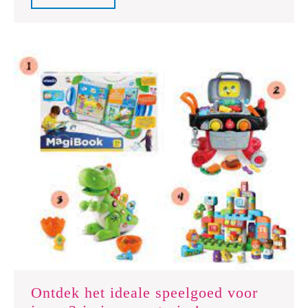
speelgoed:
Full
duurzaamheid
en
plezier
in
één
Ontdek het ideale speelgoed voor