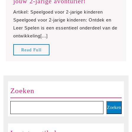
Ontdek
jouw 2-jarige avonturier!
het
Artikel: Speelgoed voor 2-jarige kinderen
ideale
Speelgoed voor 2-jarige kinderen: Ontdek en
speelgoed
Leer Spelen is een essentieel onderdeel van de
voor
ontwikkeling[...]
jouw
2-
Read
Read Full
jarige
Full
avonturier!
Zoeken
Zoeken