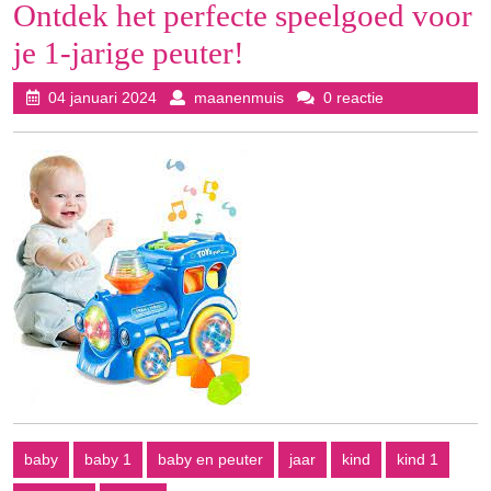
Ontdek het perfecte speelgoed voor
je 1-jarige peuter!
04
maanenmuis
04 januari 2024
maanenmuis
0 reactie
januari
2024
baby
baby 1
baby en peuter
jaar
kind
kind 1