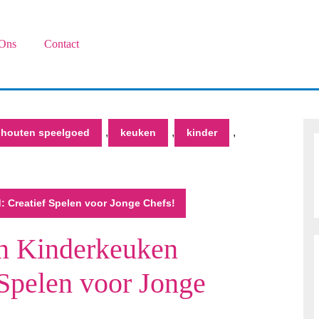
Ons
Contact
,
,
,
houten speelgoed
keuken
kinder
 Creatief Spelen voor Jonge Chefs!
n Kinderkeuken
 Spelen voor Jonge