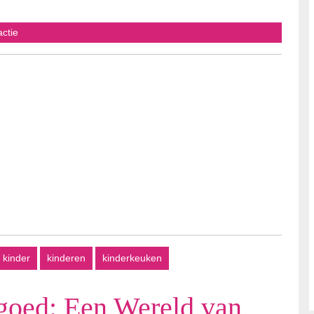
s
actie
kinder
kinderen
kinderkeuken
goed: Een Wereld van