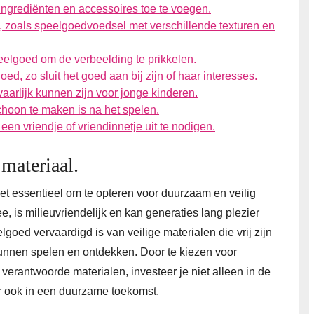
 ingrediënten en accessoires toe te voegen.
t, zoals speelgoedvoedsel met verschillende texturen en
eelgoed om de verbeelding te prikkelen.
oed, zo sluit het goed aan bij zijn of haar interesses.
aarlijk kunnen zijn voor jonge kinderen.
choon te maken is na het spelen.
en vriendje of vriendinnetje uit te nodigen.
materiaal.
et essentieel om te opteren voor duurzaam en veilig
 is milieuvriendelijk en kan generaties lang plezier
lgoed vervaardigd is van veilige materialen die vrij zijn
 kunnen spelen en ontdekken. Door te kiezen voor
rantwoorde materialen, investeer je niet alleen in de
r ook in een duurzame toekomst.