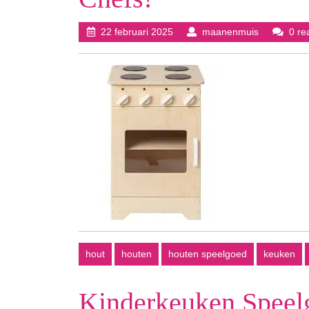
22
maanenmui
22 februari 2025
maanenmuis
0 re
februari
2025
hout
houten
houten speelgoed
keuken
Kinderkeuken Speel