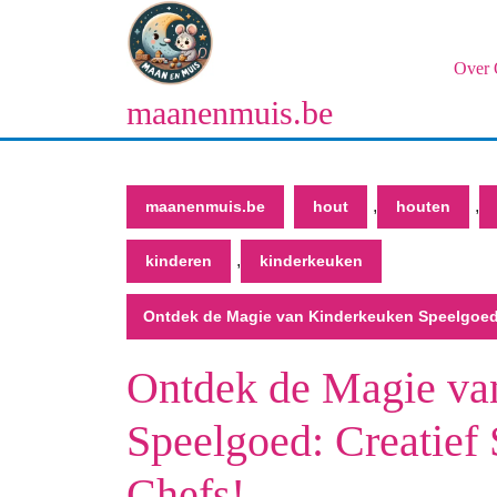
Naar
de
inhoud
Over 
gaan
maanenmuis.be
Naar
de
inhoud
gaan
,
,
maanenmuis.be
hout
houten
,
kinderen
kinderkeuken
Ontdek de Magie van Kinderkeuken Speelgoed:
Ontdek de Magie va
Speelgoed: Creatief
Chefs!