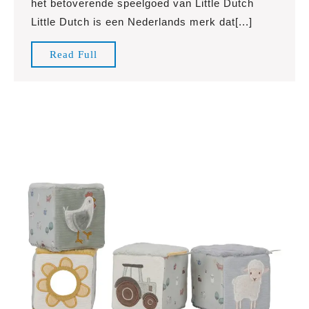
het betoverende speelgoed van Little Dutch
Little
Little Dutch is een Nederlands merk dat[...]
Dutch:
Ontdek
Read
Read Full
de
Full
betoverende
collectie!