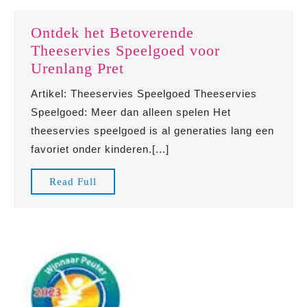
Ontdek het Betoverende
Theeservies Speelgoed voor
Ontdek
Urenlang Pret
het
Artikel: Theeservies Speelgoed Theeservies
Betoverende
Speelgoed: Meer dan alleen spelen Het
Theeservies
theeservies speelgoed is al generaties lang een
Speelgoed
favoriet onder kinderen.[...]
voor
Urenlang
Read
Read Full
Pret
Full