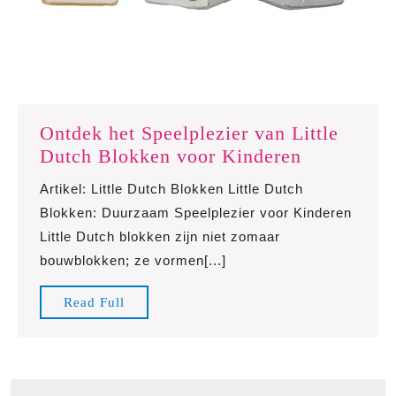
Ontdek het Speelplezier van Little
Ontdek
Dutch Blokken voor Kinderen
het
Artikel: Little Dutch Blokken Little Dutch
Speelplezi
Blokken: Duurzaam Speelplezier voor Kinderen
van
Little Dutch blokken zijn niet zomaar
Little
bouwblokken; ze vormen[...]
Dutch
Blokken
Read
Read Full
voor
Full
Kinderen