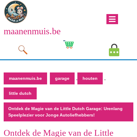
Naar
de
inhoud
Men
gaan
maanenmuis.be
open
Naar
de
Winkelwagen
Mijn
inhoud
afbeelding
account
gaan
afbeeld
,
,
maanenmuis.be
garage
houten
little dutch
Ontdek de Magie van de Little Dutch Garage: Urenlang
Speelplezier voor Jonge Autoliefhebbers!
Ontdek de Magie van de Little