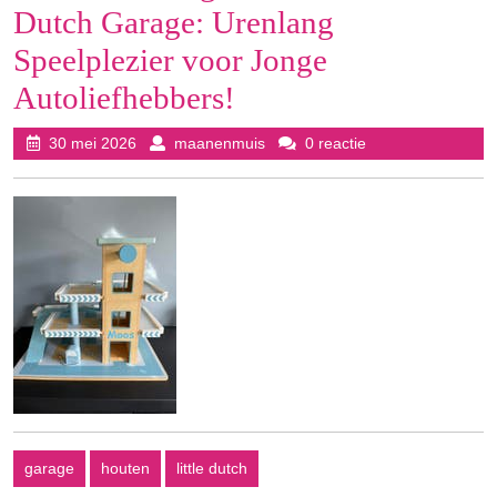
Dutch Garage: Urenlang
Speelplezier voor Jonge
Autoliefhebbers!
30
maanenmuis
30 mei 2026
maanenmuis
0 reactie
mei
2026
garage
houten
little dutch