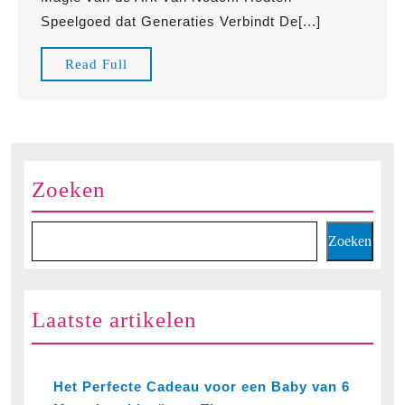
van
Speelgoed dat Generaties Verbindt De[...]
de
Ark
Read
Read Full
van
Full
Noach:
Houten
Speelgoed
voor
Zoeken
Eindeloos
Speelplezier
Zoeken
Laatste artikelen
Het Perfecte Cadeau voor een Baby van 6