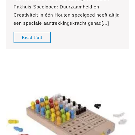
Pakhuis
Pakhuis Speelgoed: Duurzaamheid en
Speelgoed:
Creativiteit in één Houten speelgoed heeft altijd
Stimuleer
een speciale aantrekkingskracht gehad[...]
de
Verbeelding
Read
Read Full
van
Full
Jouw
Kind