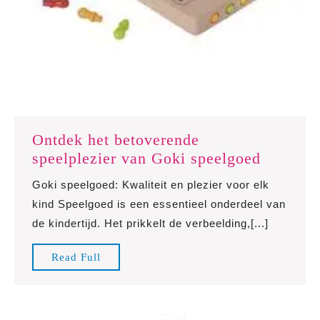
Ontdek het betoverende
Ontdek
speelplezier van Goki speelgoed
het
Goki speelgoed: Kwaliteit en plezier voor elk
betover
kind Speelgoed is een essentieel onderdeel van
speelple
de kindertijd. Het prikkelt de verbeelding,[...]
van
Goki
Read
Read Full
speelgo
Full