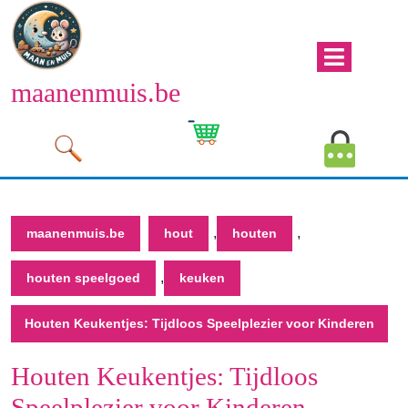
Naar
de
inhoud
Men
gaan
maanenmuis.be
open
Naar
de
Winkelwagen
Mijn
inhoud
afbeelding
account
gaan
afbeeld
,
,
maanenmuis.be
hout
houten
,
houten speelgoed
keuken
Houten Keukentjes: Tijdloos Speelplezier voor Kinderen
Houten Keukentjes: Tijdloos
Speelplezier voor Kinderen