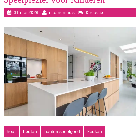
31
maanenmuis
31 mei 2026
maanenmuis
0 reactie
mei
2026
hout
houten
houten speelgoed
keuken