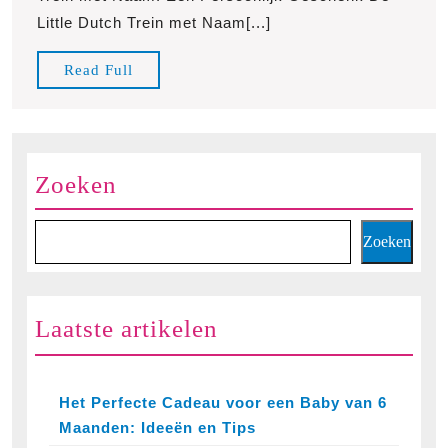
Naam:
Little Dutch Trein met Naam[...]
Een
Persoonl
Read
Read Full
Gesche
Full
Zoeken
Zoeken
Laatste artikelen
Het Perfecte Cadeau voor een Baby van 6
Maanden: Ideeën en Tips