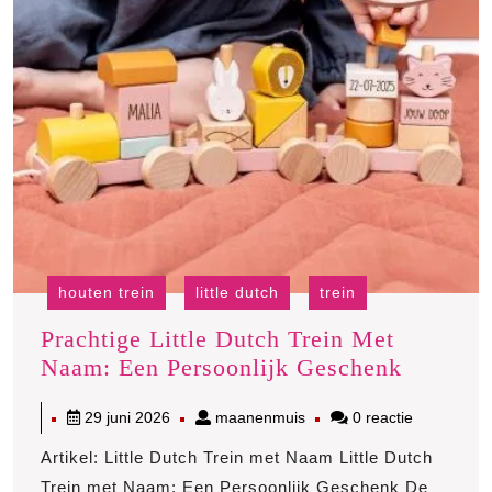
houten trein
little dutch
trein
Prachtige Little Dutch Trein Met
Prachtig
Naam: Een Persoonlijk Geschenk
Little
29
maanenmuis
29 juni 2026
maanenmuis
0 reactie
Dutch
juni
Trein
Artikel: Little Dutch Trein met Naam Little Dutch
2026
Met
Trein met Naam: Een Persoonlijk Geschenk De