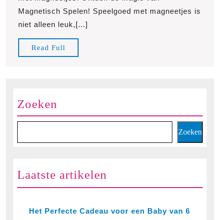
Speelgoed
Magnetisch Spelen! Speelgoed met magneetjes is
met
niet alleen leuk,[...]
Magneetjes!
Read
Read Full
Full
Zoeken
Zoeken
Laatste artikelen
Het Perfecte Cadeau voor een Baby van 6