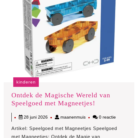
kinderen
Ontdek de Magische Wereld van
Ontdek
Speelgoed met Magneetjes!
de
28
maanenmuis
28 juni 2026
maanenmuis
0 reactie
Magische
juni
Wereld
Artikel: Speelgoed met Magneetjes Speelgoed
2026
van
met Magneetjes: Ontdek de Magie van