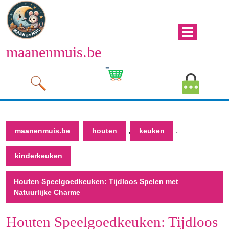
Naar
de
inhoud
Men
gaan
maanenmuis.be
open
Naar
de
Winkelwagen
Mijn
inhoud
afbeelding
account
gaan
afbeeld
,
,
maanenmuis.be
houten
keuken
kinderkeuken
Houten Speelgoedkeuken: Tijdloos Spelen met
Natuurlijke Charme
Houten Speelgoedkeuken: Tijdloos