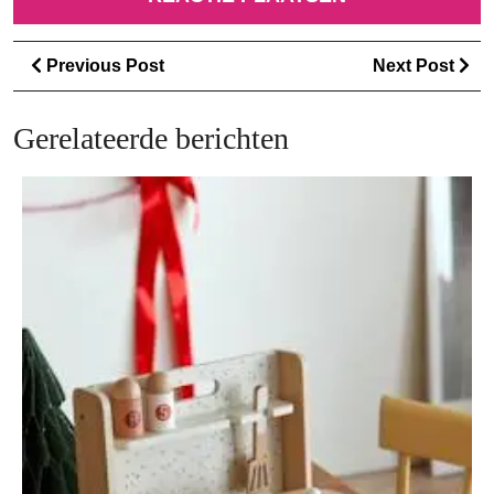
Berichtnavigatie
Previous
Ne
Previous Post
Next Post
Post
Po
Gerelateerde berichten