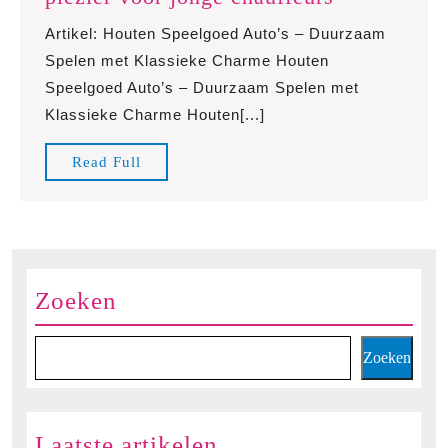
speelgoed
Artikel: Houten Speelgoed Auto’s – Duurzaam
auto’s
Spelen met Klassieke Charme Houten
–
Speelgoed Auto’s – Duurzaam Spelen met
Tijdloos
Klassieke Charme Houten[...]
plezier
voor
Read
Read Full
jonge
Full
chauffeurs
Zoeken
Zoeken
Laatste artikelen