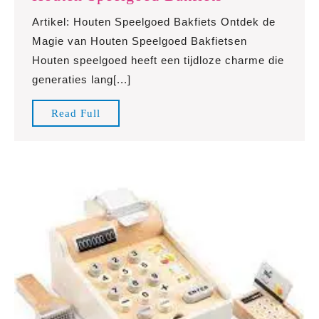
de
Artikel: Houten Speelgoed Bakfiets Ontdek de
Betovering
Magie van Houten Speelgoed Bakfietsen
van
Houten speelgoed heeft een tijdloze charme die
de
generaties lang[...]
Houten
Speelgoed
Read
Read Full
Bakfiets
Full