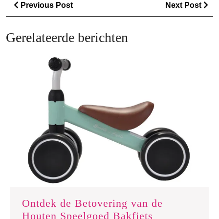
Berichtnavigatie
Previous
Ne
Previous Post
Next Post
Post
Po
Gerelateerde berichten
Ontdek de Betovering van de
Ontdek
Houten Speelgoed Bakfiets