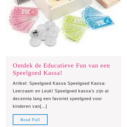
Ontdek de Educatieve Fun van een
Ontdek
Speelgoed Kassa!
de
Artikel: Speelgoed Kassa Speelgoed Kassa:
Educatieve
Leerzaam en Leuk! Speelgoed kassa’s zijn al
Fun
decennia lang een favoriet speelgoed voor
van
kinderen van[...]
een
Speelgoed
Read
Read Full
Kassa!
Full