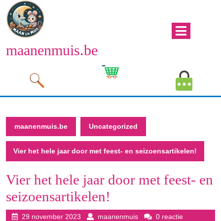
Naar
de
inhoud
Men
gaan
maanenmuis.be
open
Naar
de
Winkelwagen
Mijn
inhoud
afbeelding
account
gaan
afbeeld
maanenmuis.be
Uncategorized
Vier het hele jaar door met feest- en seizoensartikelen!
Vier het hele jaar door met feest- en
seizoensartikelen!
29
maanenmuis
29 november 2023
maanenmuis
0 reactie