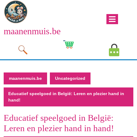
Naar
de
inhoud
Men
gaan
maanenmuis.be
open
Naar
de
Winkelwagen
Mijn
inhoud
afbeelding
account
gaan
afbeeld
maanenmuis.be
Uncategorized
Educatief speelgoed in België: Leren en plezier hand in
hand!
Educatief speelgoed in België:
Leren en plezier hand in hand!