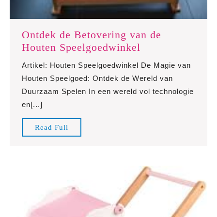
Ontdek de Betovering van de
Ontdek
Houten Speelgoedwinkel
de
Artikel: Houten Speelgoedwinkel De Magie van
Betovering
Houten Speelgoed: Ontdek de Wereld van
van
Duurzaam Spelen In een wereld vol technologie
de
en[...]
Houten
Speelgoedwinke
Read
Read Full
Full