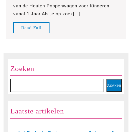
Magie
van de Houten Poppenwagen voor Kinderen
van
vanaf 1 Jaar Als je op zoek[...]
de
Houten
Read
Read Full
Poppenwagen
Full
voor
Kinderen
vanaf
1
Zoeken
Jaar
Zoeken
Laatste artikelen