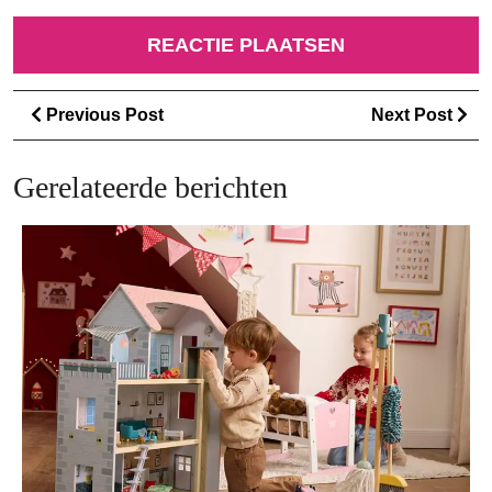
Berichtnavigatie
Previous
Ne
Previous Post
Next Post
Post
Po
Gerelateerde berichten