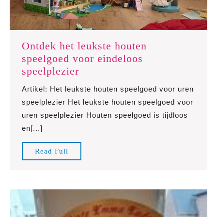
Ontdek het leukste houten
speelgoed voor eindeloos
Ontdek
speelplezier
het
Artikel: Het leukste houten speelgoed voor uren
leukste
speelplezier Het leukste houten speelgoed voor
houten
uren speelplezier Houten speelgoed is tijdloos
speelgoed
en[...]
voor
eindeloos
Read
Read Full
speelplezier
Full