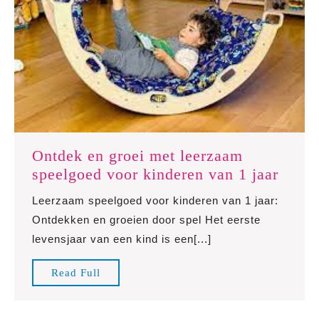
Ontdek en groei met leerzaam
Ontd
speelgoed voor kinderen van 1 jaar
en
Leerzaam speelgoed voor kinderen van 1 jaar:
groei
Ontdekken en groeien door spel Het eerste
met
levensjaar van een kind is een[...]
leerz
speel
Read
Read Full
voor
Full
kinde