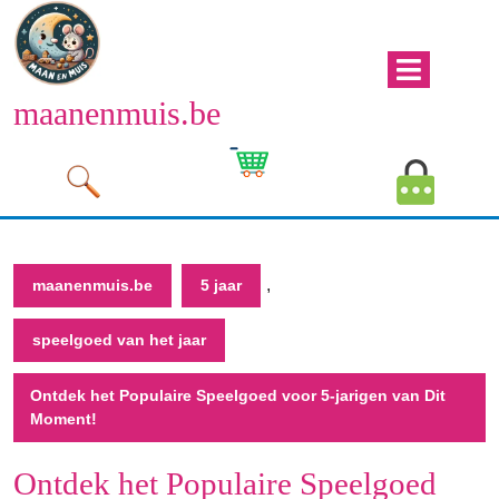
Naar
de
inhoud
Men
gaan
maanenmuis.be
open
Naar
de
Winkelwagen
Mijn
inhoud
afbeelding
account
gaan
afbeeld
,
maanenmuis.be
5 jaar
speelgoed van het jaar
Ontdek het Populaire Speelgoed voor 5-jarigen van Dit
Moment!
Ontdek het Populaire Speelgoed