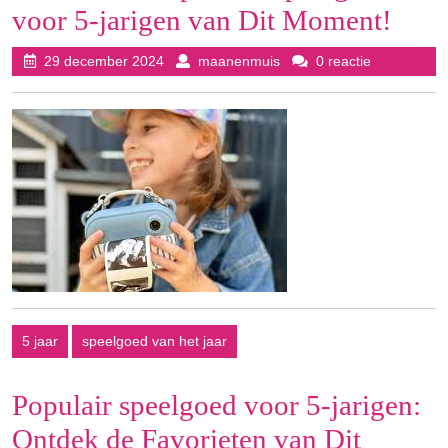
voor 5-jarigen van Dit Moment!
29
maanenmuis
29 december 2024
maanenmuis
0 reactie
december
2024
5 jaar
speelgoed van het jaar
Populair speelgoed voor 5-jarigen:
Ontdek de Favorieten van Dit