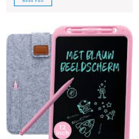
Read Full
Jarigen:
Full
Stimuleer
Spelen
en
Leren
met
Plezier!