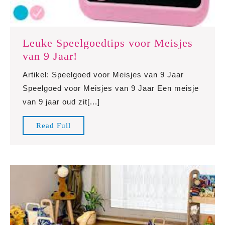
Leuke Speelgoedtips voor Meisjes
Leuke
van 9 Jaar!
Speelgoedtips
Artikel: Speelgoed voor Meisjes van 9 Jaar
voor
Speelgoed voor Meisjes van 9 Jaar Een meisje
Meisjes
van 9 jaar oud zit[...]
van
9
Read
Read Full
Jaar!
Full