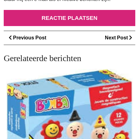
Berichtnavigatie
Previous
Ne
Previous Post
Next Post
Post
Po
Gerelateerde berichten