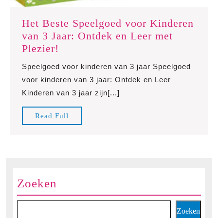
Het Beste Speelgoed voor Kinderen
van 3 Jaar: Ontdek en Leer met
Het
Plezier!
Beste
Speelgoed voor kinderen van 3 jaar Speelgoed
Speelgoed
voor kinderen van 3 jaar: Ontdek en Leer
voor
Kinderen van 3 jaar zijn[...]
Kinderen
van
Read
Read Full
3
Full
Jaar:
Ontdek
en
Leer
Zoeken
met
Plezier!
Zoeken