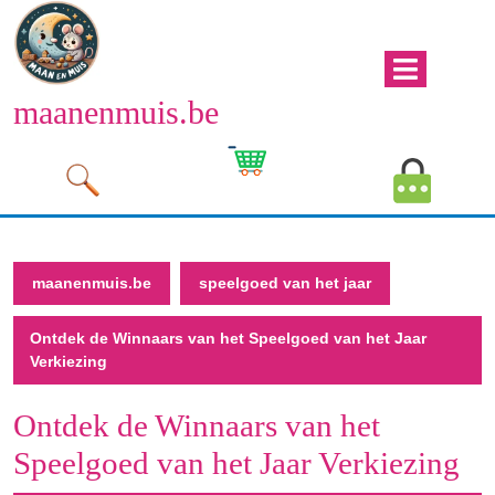
Naar
de
inhoud
Men
gaan
maanenmuis.be
open
Naar
de
Winkelwagen
Mijn
inhoud
afbeelding
account
gaan
afbeeld
maanenmuis.be
speelgoed van het jaar
Ontdek de Winnaars van het Speelgoed van het Jaar
Verkiezing
Ontdek de Winnaars van het
Speelgoed van het Jaar Verkiezing