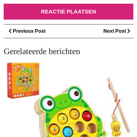
Berichtnavigatie
Previous
Ne
Previous Post
Next Post
Post
Po
Gerelateerde berichten