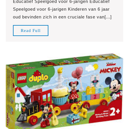
Educatief Speelgoed voor 6-jarigen Educatief
Beste
Speelgoed voor 6-jarigen Kinderen van 6 jaar
Educatief
oud bevinden zich in een cruciale fase van[...]
Speelgoed
voor
Read
Read Full
6-
Full
jarigen