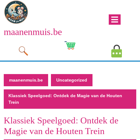
Naar
de
inhoud
Men
gaan
maanenmuis.be
open
Naar
de
Winkelwagen
Mijn
inhoud
afbeelding
account
gaan
afbeeld
maanenmuis.be
Uncategorized
Klassiek Speelgoed: Ontdek de Magie van de Houten
Trein
Klassiek Speelgoed: Ontdek de
Magie van de Houten Trein