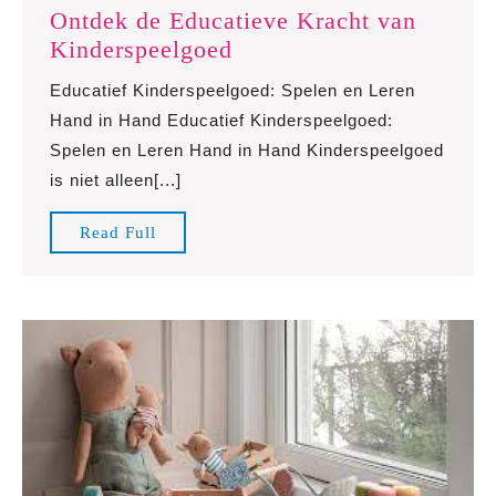
Ontdek de Educatieve Kracht van
Ontdek
Kinderspeelgoed
de
Educatief Kinderspeelgoed: Spelen en Leren
Educatieve
Hand in Hand Educatief Kinderspeelgoed:
Kracht
Spelen en Leren Hand in Hand Kinderspeelgoed
van
is niet alleen[...]
Kinderspeelgoed
Read
Read Full
Full