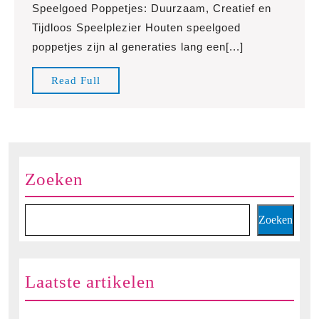
Speelgoed Poppetjes: Duurzaam, Creatief en
van
Tijdloos Speelplezier Houten speelgoed
Houten
poppetjes zijn al generaties lang een[...]
Speelgoed
Poppetjes:
Read
Read Full
Creatief
Full
Spelen
voor
Kinderen
Zoeken
Zoeken
Laatste artikelen