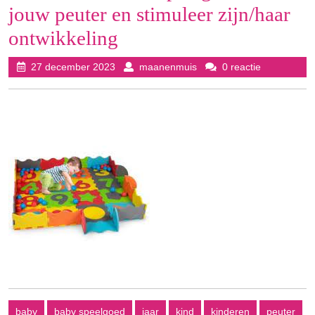
jouw peuter en stimuleer zijn/haar
ontwikkeling
27
maanenmuis
27 december 2023
maanenmuis
0 reactie
december
2023
baby
baby speelgoed
jaar
kind
kinderen
peuter