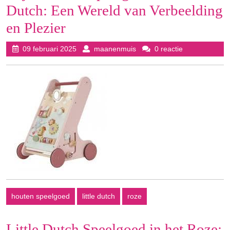
Dutch: Een Wereld van Verbeelding
en Plezier
09
maanenmuis
09 februari 2025
maanenmuis
0 reactie
februari
2025
houten speelgoed
little dutch
roze
Little Dutch Speelgoed in het Roze: