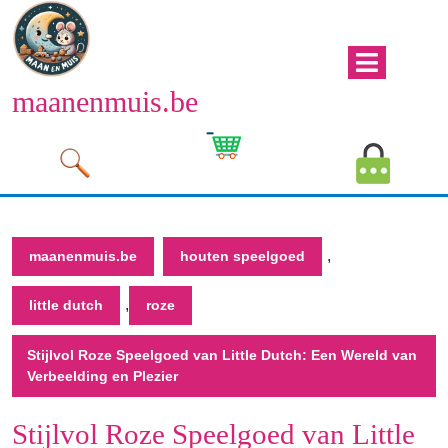
Naar
de
inhoud
Men
gaan
maanenmuis.be
open
Naar
de
Winkelwagen
Mijn
inhoud
afbeelding
account
gaan
afbeeld
,
maanenmuis.be
houten speelgoed
,
little dutch
roze
Stijlvol Roze Speelgoed van Little Dutch: Een Wereld van
Verbeelding en Plezier
Stijlvol Roze Speelgoed van Little