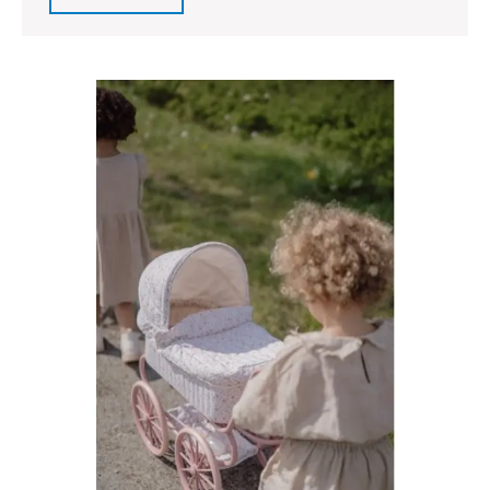
Dutch
Full
Houten
Trein:
Een
Tijdloos
Avontuur
voor
Jonge
Ontdekkingsreizige