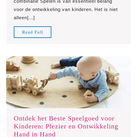
combinatie Spelen is van essentieel belang
Spelplezier
voor de ontwikkeling van kinderen. Het is niet
voor
alleen[...]
Kinderen
met
Read
Read Full
Betoverend
Full
Speelgoed
Ontdek het Beste Speelgoed voor
Kinderen: Plezier en Ontwikkeling
Ontdek
Hand in Hand