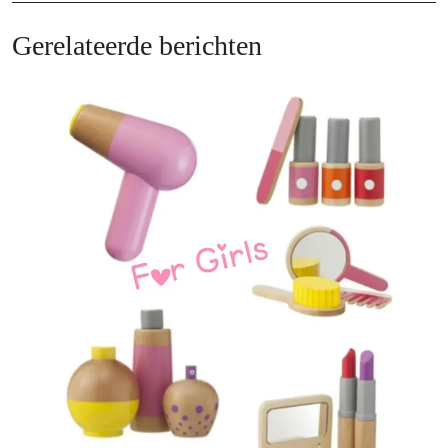
Post
Po
Gerelateerde berichten