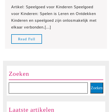
het
Artikel: Speelgoed voor Kinderen Speelgoed
Beste
voor Kinderen: Spelen is Leren en Ontdekken
Speelgoed
Kinderen en speelgoed zijn onlosmakelijk met
voor
elkaar verbonden.[...]
Kinderen:
Plezier
Read
Read Full
en
Full
Ontwikkeling
Hand
in
Hand
Zoeken
Zoeken
Laatste artikelen