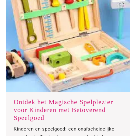
Ontdek het Magische Spelplezier
voor Kinderen met Betoverend
Ontdek
Speelgoed
het
Kinderen en speelgoed: een onafscheidelijke
Magische