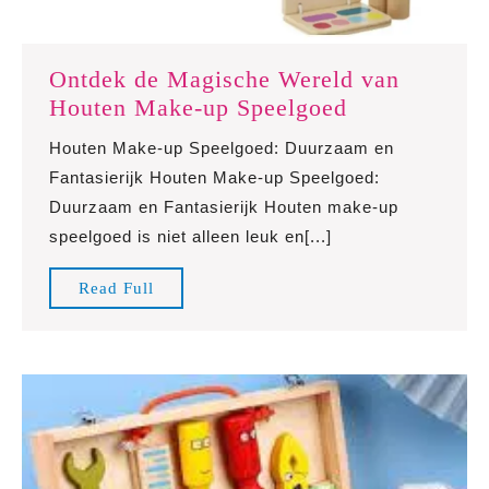
Ontdek de Magische Wereld van
Ontdek
Houten Make-up Speelgoed
de
Houten Make-up Speelgoed: Duurzaam en
Magische
Fantasierijk Houten Make-up Speelgoed:
Wereld
Duurzaam en Fantasierijk Houten make-up
van
speelgoed is niet alleen leuk en[...]
Houten
Make-
Read
Read Full
up
Full
Speelgoed