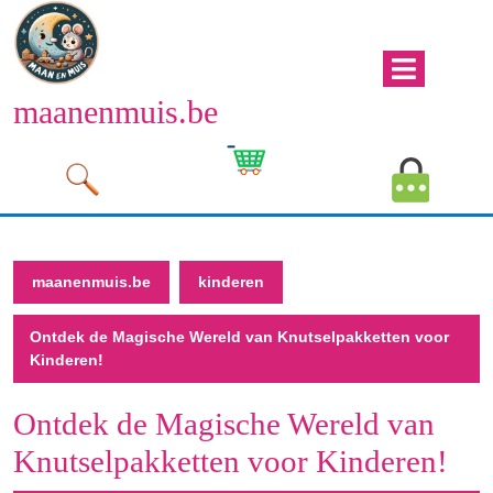
Naar
de
inhoud
Men
gaan
maanenmuis.be
open
Naar
de
Winkelwagen
Mijn
inhoud
afbeelding
account
gaan
afbeeld
maanenmuis.be
kinderen
Ontdek de Magische Wereld van Knutselpakketten voor
Kinderen!
Ontdek de Magische Wereld van
Knutselpakketten voor Kinderen!