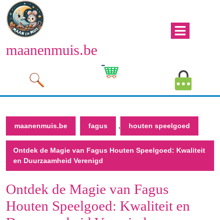
Naar
de
inhoud
Men
gaan
maanenmuis.be
open
Naar
de
Winkelwagen
Mijn
inhoud
afbeelding
account
gaan
afbeeld
,
maanenmuis.be
fagus
houten speelgoed
Ontdek de Magie van Fagus Houten Speelgoed: Kwaliteit
en Duurzaamheid Verenigd
Ontdek de Magie van Fagus
Houten Speelgoed: Kwaliteit en