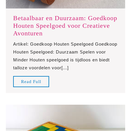
Betaalbaar en Duurzaam: Goedkoop
Houten Speelgoed voor Creatieve
Betaalbaar
Avonturen
en
Artikel: Goedkoop Houten Speelgoed Goedkoop
Duurzaam:
Houten Speelgoed: Duurzaam Spelen voor
Goedkoop
Minder Houten speelgoed is tijdloos en biedt
Houten
talloze voordelen voor[...]
Speelgoed
voor
Read
Read Full
Creatieve
Full
Avonturen