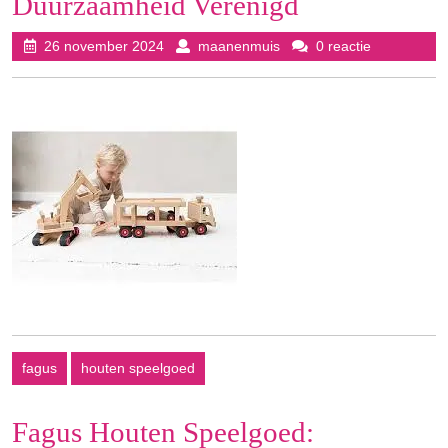
Duurzaamheid Verenigd
26
maanenmuis
26 november 2024
maanenmuis
0 reactie
november
2024
fagus
houten speelgoed
Fagus Houten Speelgoed: