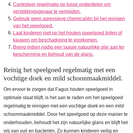
Controleer regelmatig op losse onderdelen om
verstikkingsgevaar te vermijden.
Gebruik geen agressieve chemicaliën bij het reinigen
van het speelgoed.
Laat kinderen niet op het houten speelgoed bijten of
kauwen om beschadiging te voorkomen.
Breng indien nodig een laagje natuurlijke olie aan ter
bescherming en behoud van de glans.
Reinig het speelgoed regelmatig met een
vochtige doek en mild schoonmaakmiddel.
Om ervoor te zorgen dat Fagus houten speelgoed in
optimale staat blijft, is het aan te raden om het speelgoed
regelmatig te reinigen met een vochtige doek en een mild
schoonmaakmiddel. Door het speelgoed op deze manier te
onderhouden, behoudt het zijn natuurlijke glans en blijft het
vrij van vuil en bacteriën. Zo kunnen kinderen veilig en