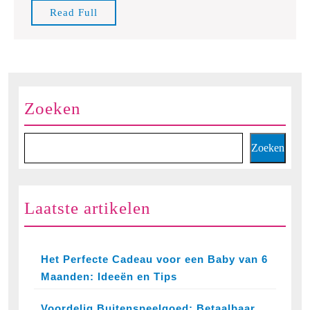
Tweedeh
Read
Read Full
Full
Zoeken
Zoeken
Laatste artikelen
Het Perfecte Cadeau voor een Baby van 6
Maanden: Ideeën en Tips
Voordelig Buitenspeelgoed: Betaalbaar