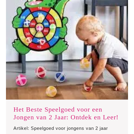
Het Beste Speelgoed voor een
Het
Jongen van 2 Jaar: Ontdek en Leer!
Best
Artikel: Speelgoed voor jongens van 2 jaar
Spee