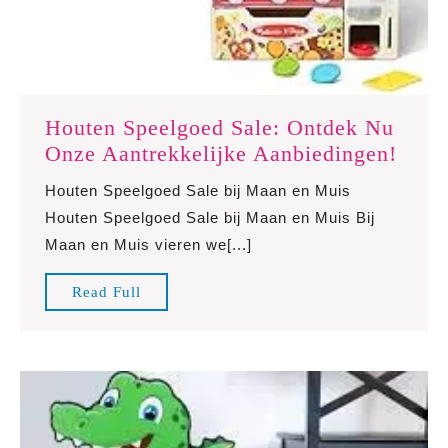
Houten Speelgoed Sale: Ontdek Nu
Hout
Onze Aantrekkelijke Aanbiedingen!
Spee
Houten Speelgoed Sale bij Maan en Muis
Sale:
Houten Speelgoed Sale bij Maan en Muis Bij
Ontd
Maan en Muis vieren we[...]
Nu
Onze
Read
Read Full
Aantr
Full
Aanb