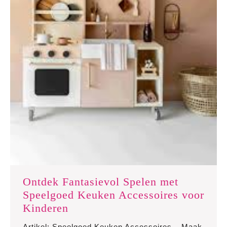
Ontdek Fantasievol Spelen met
Speelgoed Keuken Accessoires voor
Ontdek
Kinderen
Fantasievol
Artikel: Speelgoed Keuken Accessoires – Maak