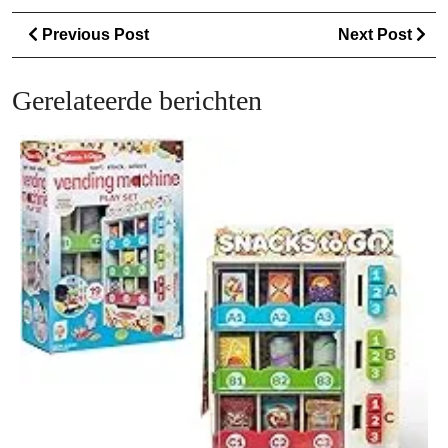
Berichtnavigatie
Previous
Ne
Previous Post
Next Post
Post
Po
Gerelateerde berichten