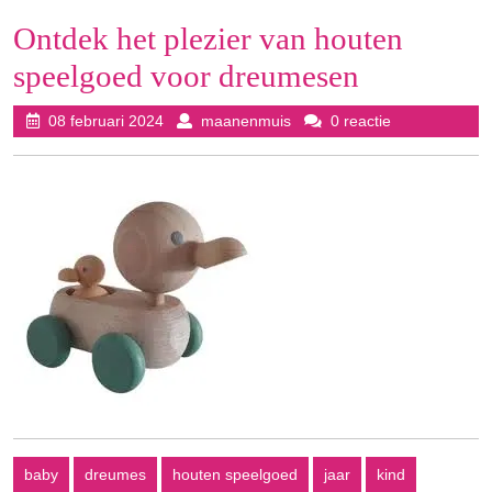
Ontdek het plezier van houten
speelgoed voor dreumesen
08
maanenmuis
08 februari 2024
maanenmuis
0 reactie
februari
2024
baby
dreumes
houten speelgoed
jaar
kind