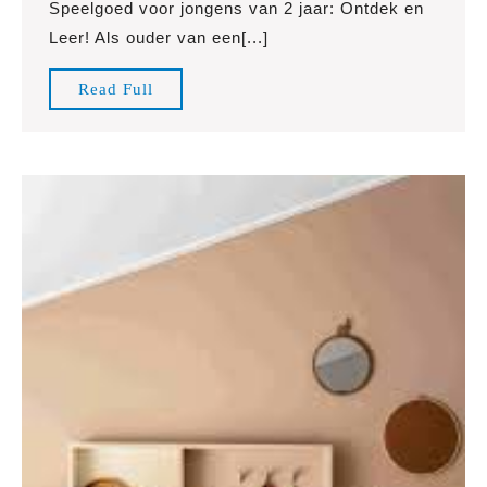
Speelgoed voor jongens van 2 jaar: Ontdek en
voor
Leer! Als ouder van een[...]
een
Jong
Read
Read Full
van
Full
2
Jaar:
Ontd
en
Leer!