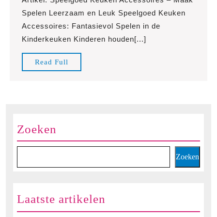
Spelen
Spelen Leerzaam en Leuk Speelgoed Keuken
met
Accessoires: Fantasievol Spelen in de
Speelgoed
Kinderkeuken Kinderen houden[...]
Keuken
Accessoires
Read
Read Full
voor
Full
Kinderen
Zoeken
Zoeken
Laatste artikelen