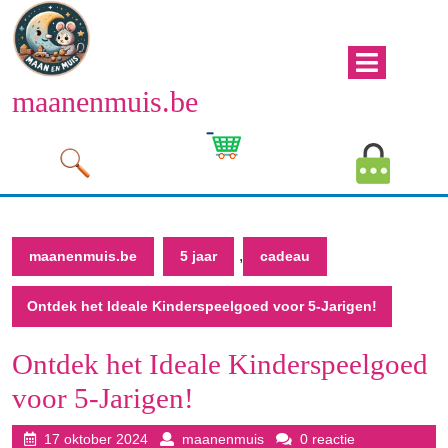
Naar
de
inhoud
Men
gaan
maanenmuis.be
open
Naar
de
Winkelwagen
Mijn
inhoud
afbeelding
account
gaan
afbeeld
,
maanenmuis.be
5 jaar
cadeau
Ontdek het Ideale Kinderspeelgoed voor 5-Jarigen!
Ontdek het Ideale Kinderspeelgoed
voor 5-Jarigen!
17
maanenmuis
17 oktober 2024
maanenmuis
0 reactie