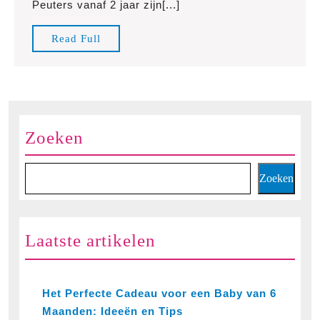
Peuters vanaf 2 jaar zijn[...]
voor
Peuters
Read
Read Full
vanaf
Full
2
Jaar
Zoeken
Zoeken
Laatste artikelen
Het Perfecte Cadeau voor een Baby van 6
Maanden: Ideeën en Tips