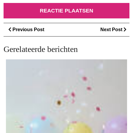
Berichtnavigatie
Previous
Ne
Previous Post
Next Post
Post
Po
Gerelateerde berichten