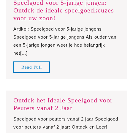
Speelgoed voor 5-jarige jongen:
Ontdek de ideale speelgoedkeuzes
Speelgoed
voor uw zoon!
voor
Artikel: Speelgoed voor 5-jarige jongens
5-
Speelgoed voor 5-jarige jongens Als ouder van
jarige
een 5-jarige jongen weet je hoe belangrijk
jongen:
het[...]
Ontdek
de
Read
Read Full
ideale
Full
speelgoedkeuzes
voor
uw
Ontdek het Ideale Speelgoed voor
zoon!
Ontdek
Peuters vanaf 2 Jaar
het
Speelgoed voor peuters vanaf 2 jaar Speelgoed
Ideale
voor peuters vanaf 2 jaar: Ontdek en Leer!
Speelgoed