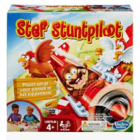
Ontdek
Creatiev
en
Educati
Opties!