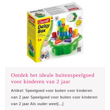
te
spelen
Ontdek het ideale buitenspeelgoed
Ontdek
voor kinderen van 2 jaar
het
Artikel: Speelgoed voor buiten voor kinderen
ideale
van 2 jaar Speelgoed voor buiten voor kinderen
buitenspeelgoed
van 2 jaar Als ouder weet[...]
voor