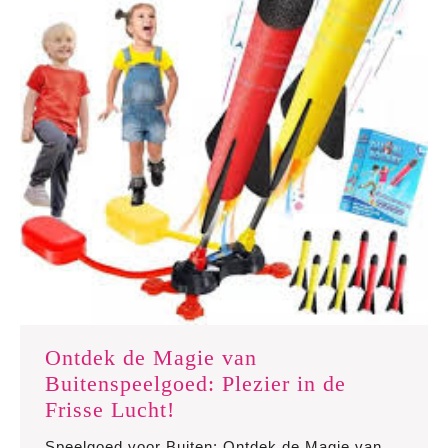
Ontdek de Magie van
Buitenspeelgoed: Plezier in de
Ontdek
Frisse Lucht!
de
Speelgoed voor Buiten: Ontdek de Magie van