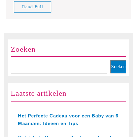
kinderen
Read
Read Full
van
Full
2
jaar
Zoeken
Zoeken
Laatste artikelen
Het Perfecte Cadeau voor een Baby van 6
Maanden: Ideeën en Tips