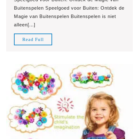
Magie
Buitenspelen Speelgoed voor Buiten: Ontdek de
van
Magie van Buitenspelen Buitenspelen is niet
Buitenspeelgoed:
alleen[...]
Plezier
in
Read
Read Full
de
Full
Frisse
Lucht!