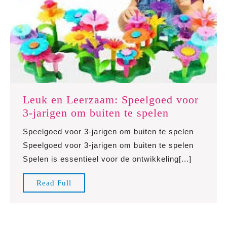
Leuk en Leerzaam: Speelgoed voor
Leuk
3-jarigen om buiten te spelen
en
Speelgoed voor 3-jarigen om buiten te spelen
Leerzaam:
Speelgoed voor 3-jarigen om buiten te spelen
Speelgoed
Spelen is essentieel voor de ontwikkeling[...]
voor
3-
Read
Read Full
jarigen
Full
om
buiten