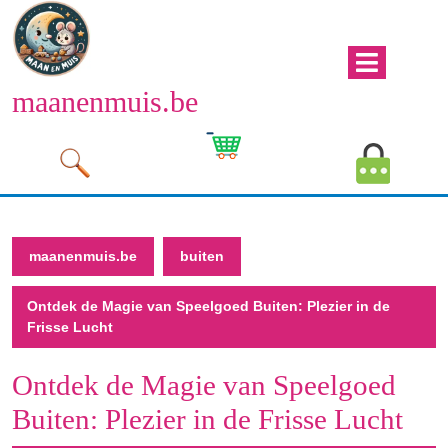
Naar
de
inhoud
Men
gaan
maanenmuis.be
open
Naar
de
Winkelwagen
Mijn
inhoud
afbeelding
account
gaan
afbeeld
maanenmuis.be
buiten
Ontdek de Magie van Speelgoed Buiten: Plezier in de
Frisse Lucht
Ontdek de Magie van Speelgoed
Buiten: Plezier in de Frisse Lucht