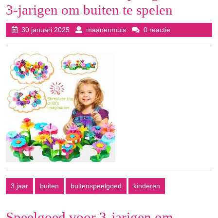
3-jarigen om buiten te spelen
30
maanenmuis
30 januari 2025
maanenmuis
0 reactie
januari
2025
3 jaar
buiten
buitenspeelgoed
kinderen
Speelgoed voor 3-jarigen om