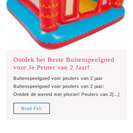
Ontdek het Beste Buitenspeelgoed
Ontdek
voor Je Peuter van 2 Jaar!
het
Buitenspeelgoed voor peuters van 2 jaar
Beste
Buitenspeelgoed voor peuters van 2 jaar:
Buitenspeelgo
Ontdek de wereld met plezier! Peuters van 2[...]
voor
Je
Read
Read Full
Peuter
Full
van
2