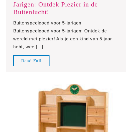
Jarigen: Ontdek Plezier in de
Het
Buitenlucht!
Beste
Buitenspeelgoed voor 5-jarigen
Buitenspeelgoed
Buitenspeelgoed voor 5-jarigen: Ontdek de
voor
wereld met plezier! Als je een kind van 5 jaar
5-
hebt, weet[...]
Jarigen:
Ontdek
Read
Read Full
Plezier
Full
in
de
Buitenlucht!