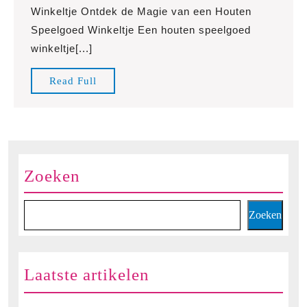
Betovering
Winkeltje Ontdek de Magie van een Houten
van
Speelgoed Winkeltje Een houten speelgoed
een
winkeltje[...]
Houten
Speelgoed
Read
Read Full
Winkeltje
Full
voor
Eindeloos
Speelplezier
Zoeken
Zoeken
Laatste artikelen