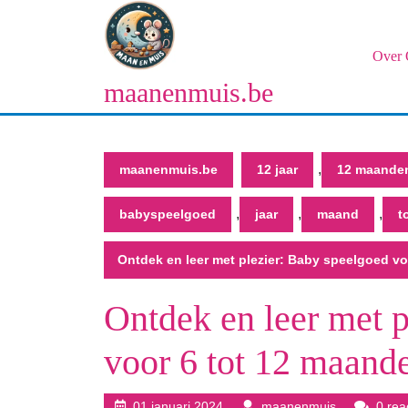
Naar
de
inhoud
Over 
gaan
maanenmuis.be
Naar
de
inhoud
gaan
,
maanenmuis.be
12 jaar
12 maande
,
,
,
babyspeelgoed
jaar
maand
t
Ontdek en leer met plezier: Baby speelgoed v
Ontdek en leer met 
voor 6 tot 12 maand
01
maanenmui
01 januari 2024
maanenmuis
0 rea