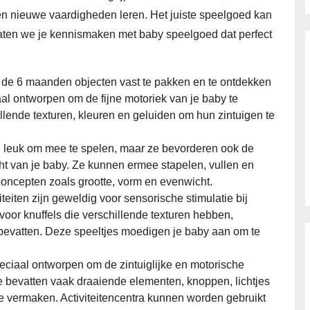
en nieuwe vaardigheden leren. Het juiste speelgoed kan
el laten we je kennismaken met baby speelgoed dat perfect
d de 6 maanden objecten vast te pakken en te ontdekken
aal ontworpen om de fijne motoriek van je baby te
illende texturen, kleuren en geluiden om hun zintuigen te
en leuk om mee te spelen, maar ze bevorderen ook de
cht van je baby. Ze kunnen ermee stapelen, vullen en
 concepten zoals grootte, vorm en evenwicht.
viteiten zijn geweldig voor sensorische stimulatie bij
oor knuffels die verschillende texturen hebben,
evatten. Deze speeltjes moedigen je baby aan om te
 speciaal ontworpen om de zintuiglijke en motorische
e bevatten vaak draaiende elementen, knoppen, lichtjes
 te vermaken. Activiteitencentra kunnen worden gebruikt