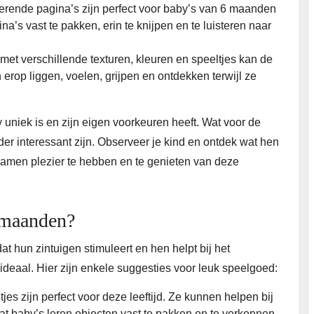
erende pagina’s zijn perfect voor baby’s van 6 maanden
’s vast te pakken, erin te knijpen en te luisteren naar
 met verschillende texturen, kleuren en speeltjes kan de
 erop liggen, voelen, grijpen en ontdekken terwijl ze
 uniek is en zijn eigen voorkeuren heeft. Wat voor de
r interessant zijn. Observeer je kind en ontdek wat hen
samen plezier te hebben en te genieten van deze
 maanden?
 hun zintuigen stimuleert en hen helpt bij het
deaal. Hier zijn enkele suggesties voor leuk speelgoed:
ltjes zijn perfect voor deze leeftijd. Ze kunnen helpen bij
at baby’s leren objecten vast te pakken en te verkennen