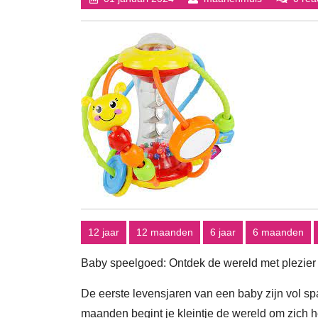
januari
2024
12 jaar
12 maanden
6 jaar
6 maanden
Baby speelgoed: Ontdek de wereld met plezier
De eerste levensjaren van een baby zijn vol sp
maanden begint je kleintje de wereld om zich h