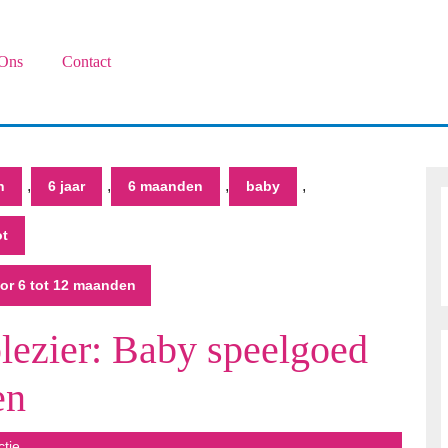
Ons
Contact
,
,
,
,
n
6 jaar
6 maanden
baby
ot
oor 6 tot 12 maanden
plezier: Baby speelgoed
en
s
ctie