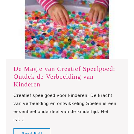
De Magie van Creatief Speelgoed:
Ontdek de Verbeelding van
De
Kinderen
Magie
Creatief speelgoed voor kinderen: De kracht
van
van verbeelding en ontwikkeling Spelen is een
Creatief
essentieel onderdeel van de kindertijd. Het
Speelgoed:
is[...]
Ontdek
de
Read
Read Full