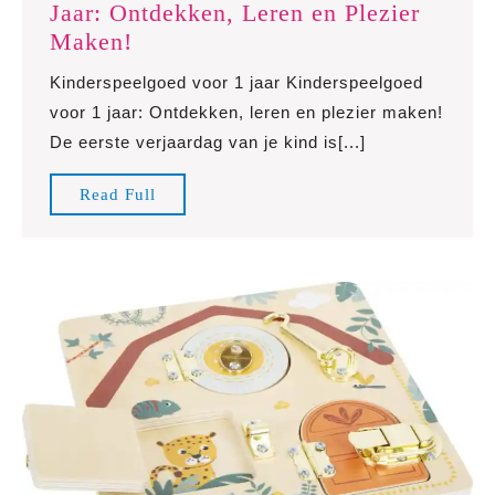
Jaar: Ontdekken, Leren en Plezier
Het
Maken!
Beste
Kinderspeelgoed voor 1 jaar Kinderspeelgoed
Kinderspeelgoed
voor 1 jaar: Ontdekken, leren en plezier maken!
voor
De eerste verjaardag van je kind is[...]
1
Jaar:
Read
Read Full
Ontdekken,
Full
Leren
en
Plezier
Maken!