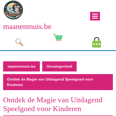
Naar
de
inhoud
Men
gaan
maanenmuis.be
open
Naar
de
Winkelwagen
Mijn
inhoud
afbeelding
account
gaan
afbeeld
maanenmuis.be
Uncategorized
Ontdek de Magie van Uitdagend Speelgoed voor
Kinderen
Ontdek de Magie van Uitdagend
Speelgoed voor Kinderen