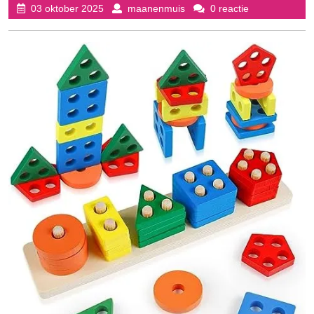
03
maanenmuis
03 oktober 2025
maanenmuis
0 reactie
oktober
2025