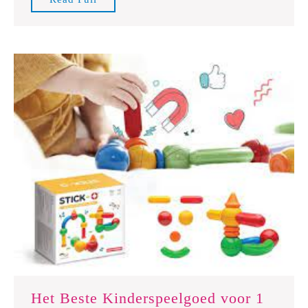
Verbeelding
Full
van
Kinderen
Het Beste Kinderspeelgoed voor 1