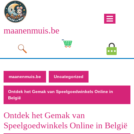
Naar
de
inhoud
Men
gaan
maanenmuis.be
open
Naar
de
Winkelwagen
Mijn
inhoud
afbeelding
account
gaan
afbeeld
maanenmuis.be
Uncategorized
Ontdek het Gemak van Speelgoedwinkels Online in
België
Ontdek het Gemak van
Speelgoedwinkels Online in België