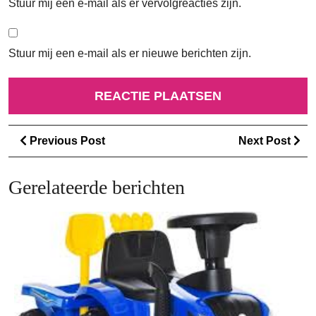
Stuur mij een e-mail als er vervolgreacties zijn.
Stuur mij een e-mail als er nieuwe berichten zijn.
Berichtnavigatie
Previous
Ne
Previous Post
Next Post
Post
Po
Gerelateerde berichten