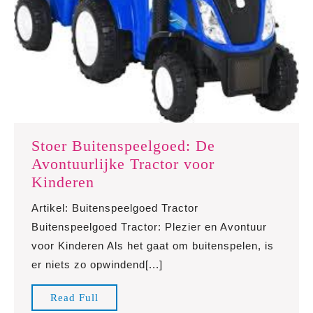
Stoer Buitenspeelgoed: De
Avontuurlijke Tractor voor
Stoer
Kinderen
Buitenspeelgoed:
Artikel: Buitenspeelgoed Tractor
De
Buitenspeelgoed Tractor: Plezier en Avontuur
Avontuurlijke
voor Kinderen Als het gaat om buitenspelen, is
Tractor
er niets zo opwindend[...]
voor
Kinderen
Read
Read Full
Full