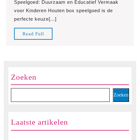
Speelgoed: Duurzaam en Educatief Vermaak
van
voor Kinderen Houten box speelgoed is de
Houten
perfecte keuze[...]
Box
Speelgoed:
Read
Read Full
Duurzaam
Full
en
Educatief
Vermaak
voor
Zoeken
Kinderen
Zoeken
Laatste artikelen