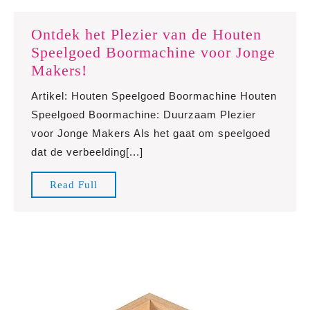
Ontdek het Plezier van de Houten
Speelgoed Boormachine voor Jonge
Ontdek
Makers!
het
Artikel: Houten Speelgoed Boormachine Houten
Plezier
Speelgoed Boormachine: Duurzaam Plezier
van
voor Jonge Makers Als het gaat om speelgoed
de
dat de verbeelding[...]
Houten
Speelgoed
Read
Read Full
Boormachine
Full
voor
Jonge
Makers!