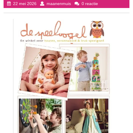
22
maanenmuis
22 mei 2026
maanenmuis
0 reactie
mei
2026