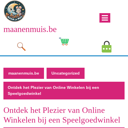
Naar
de
inhoud
Men
gaan
maanenmuis.be
open
Naar
de
Winkelwagen
Mijn
inhoud
afbeelding
account
gaan
afbeeld
maanenmuis.be
Uncategorized
Ontdek het Plezier van Online Winkelen bij een
Speelgoedwinkel
Ontdek het Plezier van Online
Winkelen bij een Speelgoedwinkel