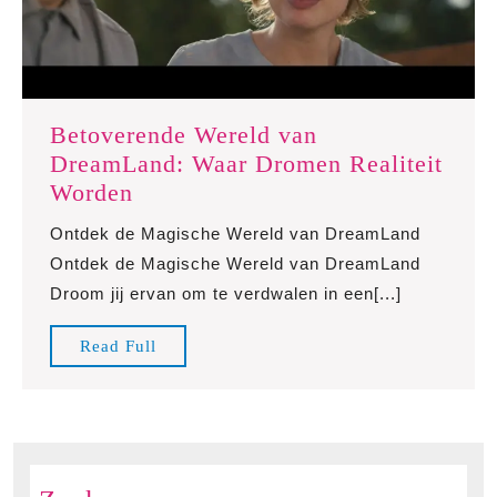
Betoverende Wereld van
DreamLand: Waar Dromen Realiteit
Betoverende
Worden
Wereld
Ontdek de Magische Wereld van DreamLand
van
Ontdek de Magische Wereld van DreamLand
DreamLand:
Droom jij ervan om te verdwalen in een[...]
Waar
Dromen
Read
Read Full
Realiteit
Full
Worden