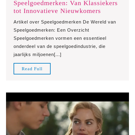
Speelgoedmerken: Van Klassiekers
Ontdek
tot Innovatieve Nieuwkomers
de
Artikel over Speelgoedmerken De Wereld van
Diversiteit
Speelgoedmerken: Een Overzicht
van
Speelgoedmerken vormen een essentieel
Speelgoedm
onderdeel van de speelgoedindustrie, die
Van
jaarlijks miljoenen[...]
Klassiekers
tot
Read
Read Full
Innovatiev
Full
Nieuwkome