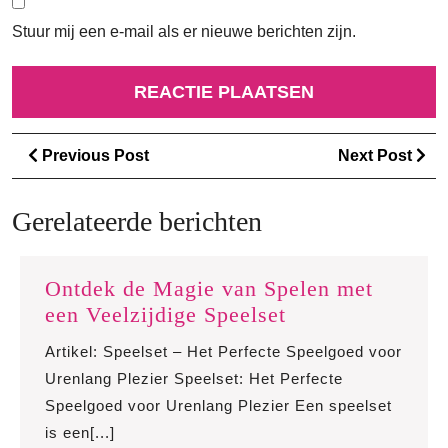
Stuur mij een e-mail als er nieuwe berichten zijn.
Berichtnavigatie
Previous
Ne
Previous Post
Next Post
Post
Po
Gerelateerde berichten
Ontdek de Magie van Spelen met
Ontdek
een Veelzijdige Speelset
de
Artikel: Speelset – Het Perfecte Speelgoed voor
Magie
Urenlang Plezier Speelset: Het Perfecte
van
Speelgoed voor Urenlang Plezier Een speelset
Spelen
is een[...]
met