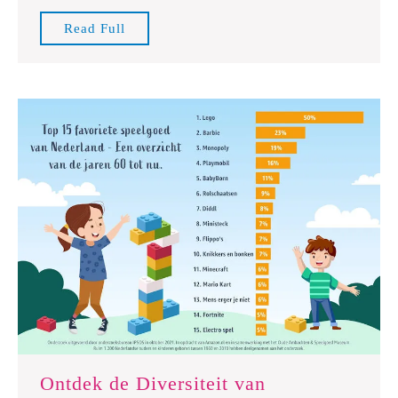
een
Read
Read Full
Veelzijdige
Full
Speelset
Ontdek de Diversiteit van