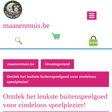
Naar
de
inhoud
Men
gaan
maanenmuis.be
open
Naar
de
Winkelwagen
Mijn
inhoud
afbeelding
account
gaan
afbeeld
maanenmuis.be
Uncategorized
Ontdek het leukste buitenspeelgoed voor eindeloos
speelplezier!
Ontdek het leukste buitenspeelgoed
voor eindeloos speelplezier!