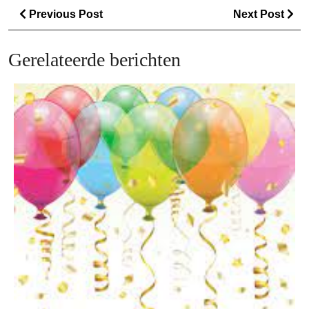
Berichtnavigatie
Previous
Ne
Previous Post
Next Post
Post
Po
Gerelateerde berichten