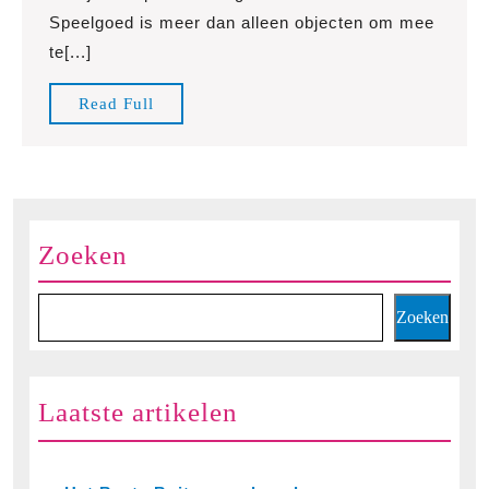
de
Speelgoed is meer dan alleen objecten om mee
Magie
te[...]
van
Mooi
Read
Read Full
Spelen
Full
Zoeken
Zoeken
Laatste artikelen