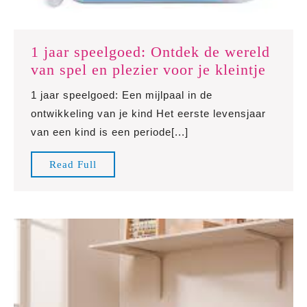
1 jaar speelgoed: Ontdek de wereld
1
van spel en plezier voor je kleintje
jaar
1 jaar speelgoed: Een mijlpaal in de
speel
ontwikkeling van je kind Het eerste levensjaar
Ontde
van een kind is een periode[...]
de
werel
Read
Read Full
van
Full
spel
en
plezie
voor
je
kleint