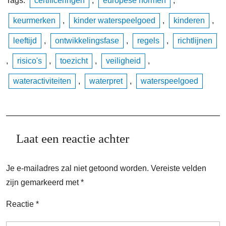
Tags:
certificeringen
,
europese normen
,
keurmerken
,
kinder waterspeelgoed
,
kinderen
,
leeftijd
,
ontwikkelingsfase
,
regels
,
richtlijnen
,
risico's
,
toezicht
,
veiligheid
,
wateractiviteiten
,
waterpret
,
waterspeelgoed
Laat een reactie achter
Je e-mailadres zal niet getoond worden.
Vereiste velden
zijn gemarkeerd met
*
Reactie
*