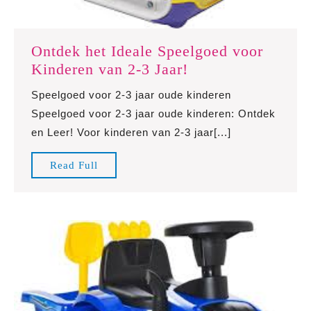
Ontdek het Ideale Speelgoed voor
Ontdek
Kinderen van 2-3 Jaar!
het
Speelgoed voor 2-3 jaar oude kinderen
Ideale
Speelgoed voor 2-3 jaar oude kinderen: Ontdek
Speelgoed
en Leer! Voor kinderen van 2-3 jaar[...]
voor
Kinderen
Read
Read Full
van
Full
2-
3
Jaar!