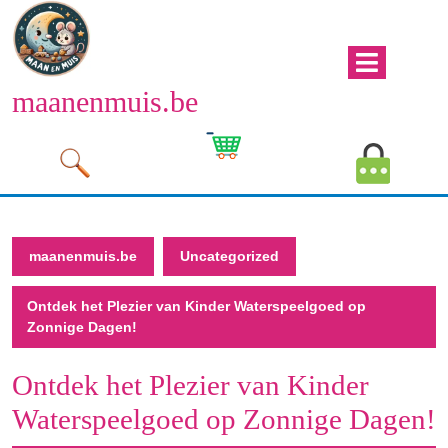
Naar
de
inhoud
Men
gaan
maanenmuis.be
open
Naar
de
Winkelwagen
Mijn
inhoud
afbeelding
account
gaan
afbeeld
maanenmuis.be
Uncategorized
Ontdek het Plezier van Kinder Waterspeelgoed op
Zonnige Dagen!
Ontdek het Plezier van Kinder
Waterspeelgoed op Zonnige Dagen!