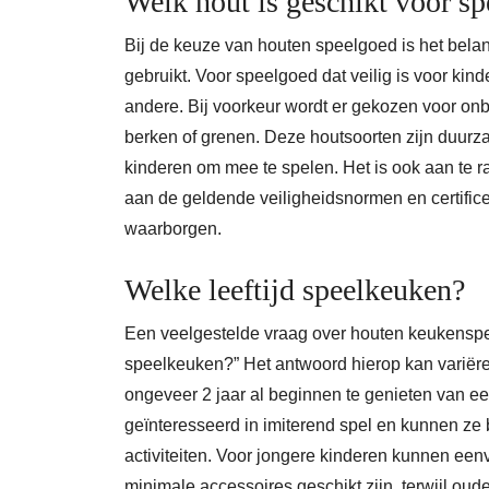
Welk hout is geschikt voor s
Bij de keuze van houten speelgoed is het belan
gebruikt. Voor speelgoed dat veilig is voor kin
andere. Bij voorkeur wordt er gekozen voor onb
berken of grenen. Deze houtsoorten zijn duurzaam
kinderen om mee te spelen. Het is ook aan te r
aan de geldende veiligheidsnormen en certifice
waarborgen.
Welke leeftijd speelkeuken?
Een veelgestelde vraag over houten keukenspeel
speelkeuken?” Het antwoord hierop kan variër
ongeveer 2 jaar al beginnen te genieten van ee
geïnteresseerd in imiterend spel en kunnen ze
activiteiten. Voor jongere kinderen kunnen ee
minimale accessoires geschikt zijn, terwijl ou