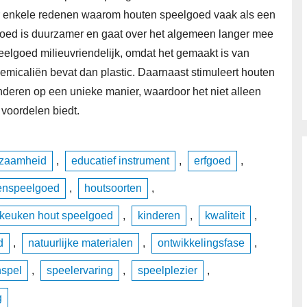
r enkele redenen waarom houten speelgoed vaak als een
oed is duurzamer en gaat over het algemeen langer mee
eelgoed milieuvriendelijk, omdat het gemaakt is van
hemicaliën bevat dan plastic. Daarnaast stimuleert houten
inderen op een unieke manier, waardoor het niet alleen
voordelen biedt.
zaamheid
,
educatief instrument
,
erfgoed
,
enspeelgoed
,
houtsoorten
,
keuken hout speelgoed
,
kinderen
,
kwaliteit
,
d
,
natuurlijke materialen
,
ontwikkelingsfase
,
nspel
,
speelervaring
,
speelplezier
,
g