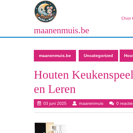
Naar
de
inhoud
Over 
gaan
maanenmuis.be
Naar
de
inhoud
gaan
maanenmuis.be
Uncategorized
Hou
Houten Keukenspeel
en Leren
03
maanenmuis
03 juni 2025
maanenmuis
0 reactie
juni
2025