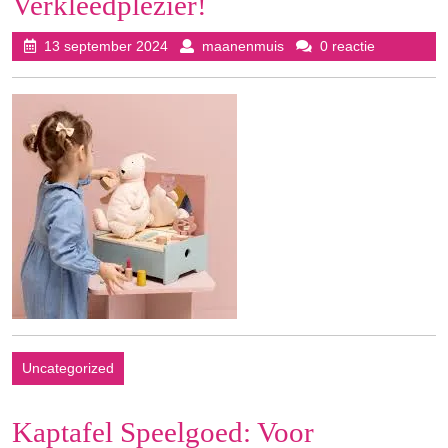
Verkleedplezier!
13
maanenmuis
13 september 2024
maanenmuis
0 reactie
september
2024
Uncategorized
Kaptafel Speelgoed: Voor