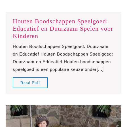
Houten Boodschappen Speelgoed:
Educatief en Duurzaam Spelen voor
Houten
Kinderen
Boodschappen
Houten Boodschappen Speelgoed: Duurzaam
Speelgoed:
en Educatief Houten Boodschappen Speelgoed:
Educatief
Duurzaam en Educatief Houten boodschappen
en
speelgoed is een populaire keuze onder[...]
Duurzaam
Spelen
Read
Read Full
voor
Full
Kinderen