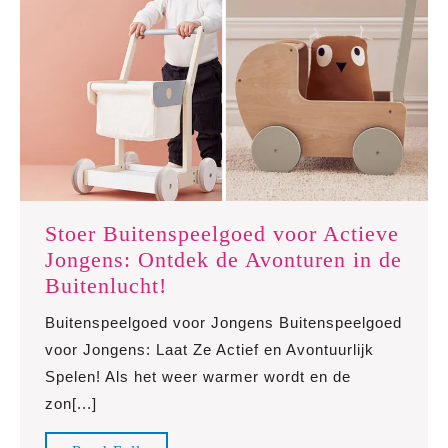
Stoer Buitenspeelgoed voor Actieve
Jongens: Ontdek de Avonturen in de
Stoer
Buitenlucht!
Buitenspeelgoed
Buitenspeelgoed voor Jongens Buitenspeelgoed
voor
voor Jongens: Laat Ze Actief en Avontuurlijk
Actieve
Spelen! Als het weer warmer wordt en de
Jongens:
zon[...]
Ontdek
de