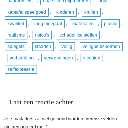
haarborstels
,
haarstijlen uitproberen
,
hout
,
kaptafel speelgoed
,
kinderen
,
krullen
,
kwaliteit
,
lang meegaat
,
materialen
,
plastic
,
realisme
,
risico's
,
schadelijke stoffen
,
spiegels
,
staarten
,
veilig
,
veiligheidsnormen
,
verbeelding
,
verwondingen
,
vlechten
,
zelfexpressie
Laat een reactie achter
Je e-mailadres zal niet getoond worden.
Vereiste velden
zijn gemarkeerd met
*