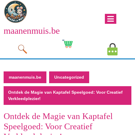
Naar
de
inhoud
Men
gaan
maanenmuis.be
open
Naar
de
Winkelwagen
Mijn
inhoud
afbeelding
account
gaan
afbeeld
maanenmuis.be
Uncategorized
Ontdek de Magie van Kaptafel Speelgoed: Voor Creatief
Verkleedplezier!
Ontdek de Magie van Kaptafel
Speelgoed: Voor Creatief