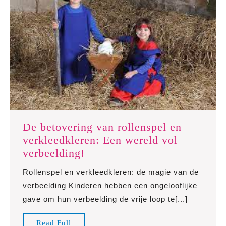
De betovering van rollenspel en
verkleedkleren: Een wereld vol
De
verbeelding!
betovering
Rollenspel en verkleedkleren: de magie van de
van
verbeelding Kinderen hebben een ongelooflijke
rollenspel
gave om hun verbeelding de vrije loop te[...]
en
verkleedkleren:
Read
Read Full