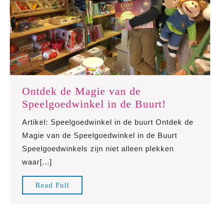
Ontdek de Magie van de
Ontdek
Speelgoedwinkel in de Buurt!
de
Artikel: Speelgoedwinkel in de buurt Ontdek de
Magie
Magie van de Speelgoedwinkel in de Buurt
van
Speelgoedwinkels zijn niet alleen plekken
de
waar[...]
Speelgoed
in
Read
Read Full
de
Full
Buurt!