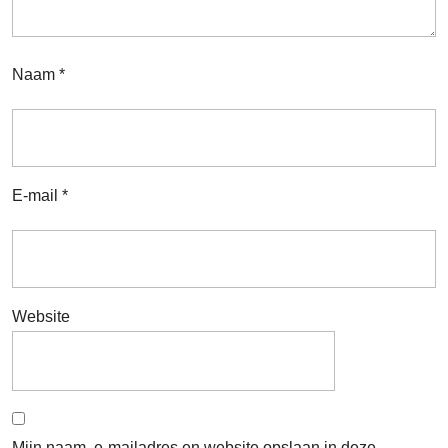
Naam
*
E-mail
*
Website
Mijn naam, e-mailadres en website opslaan in deze