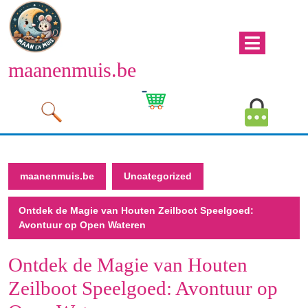
Naar
de
inhoud
Men
gaan
maanenmuis.be
open
Naar
de
Winkelwagen
Mijn
inhoud
afbeelding
account
gaan
afbeeld
maanenmuis.be
Uncategorized
Ontdek de Magie van Houten Zeilboot Speelgoed:
Avontuur op Open Wateren
Ontdek de Magie van Houten
Zeilboot Speelgoed: Avontuur op