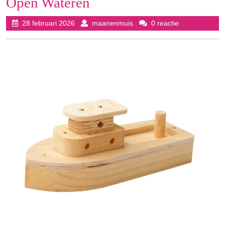
Open Wateren
28
maanenmuis
28 februari 2026
maanenmuis
0 reactie
februari
2026