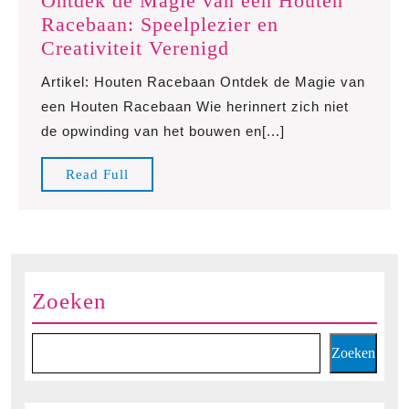
Ontdek de Magie van een Houten
Racebaan: Speelplezier en
Ontdek
Creativiteit Verenigd
de
Artikel: Houten Racebaan Ontdek de Magie van
Magie
een Houten Racebaan Wie herinnert zich niet
van
de opwinding van het bouwen en[...]
een
Houten
Read
Read Full
Racebaan:
Full
Speelplezier
en
Creativiteit
Verenigd
Zoeken
Zoeken