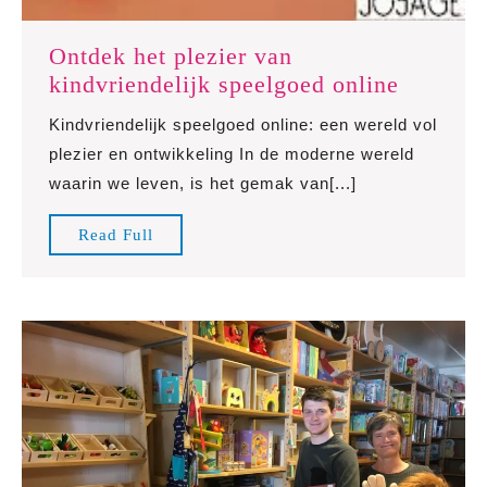
Ontdek het plezier van
Ontdek
kindvriendelijk speelgoed online
het
Kindvriendelijk speelgoed online: een wereld vol
plezier
plezier en ontwikkeling In de moderne wereld
van
waarin we leven, is het gemak van[...]
kindvrie
speelgo
Read
Read Full
online
Full