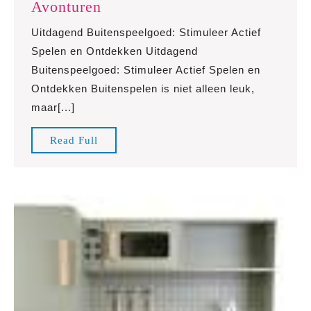
Ontdek
Avonturen
het
Uitdagend Buitenspeelgoed: Stimuleer Actief
Plezier
Spelen en Ontdekken Uitdagend
van
Buitenspeelgoed: Stimuleer Actief Spelen en
Uitdagend
Ontdekken Buitenspelen is niet alleen leuk,
Buitenspeelgoed
maar[...]
voor
Actieve
Read
Read Full
Avonturen
Full