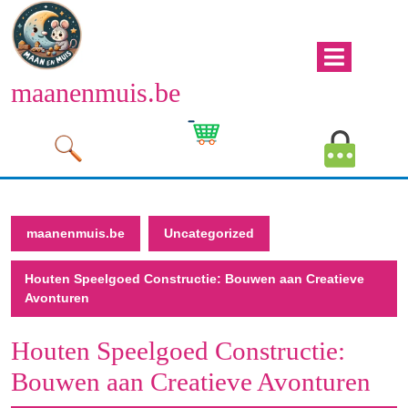
Naar
de
inhoud
Men
gaan
maanenmuis.be
open
Naar
de
Winkelwagen
Mijn
inhoud
afbeelding
account
gaan
afbeeld
maanenmuis.be
Uncategorized
Houten Speelgoed Constructie: Bouwen aan Creatieve
Avonturen
Houten Speelgoed Constructie:
Bouwen aan Creatieve Avonturen