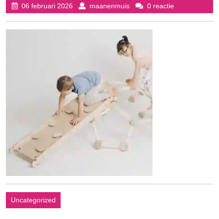
06
maanenmuis
06 februari 2026
maanenmuis
0 reactie
februari
2026
Uncategorized