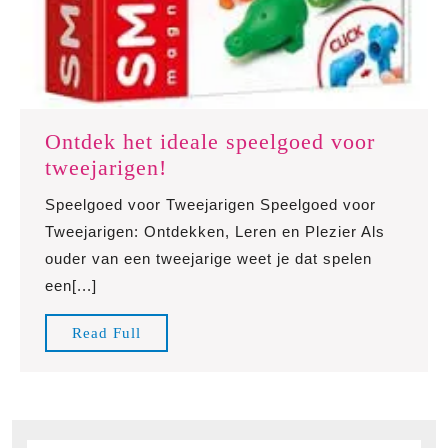
Ontdek het ideale speelgoed voor
Ontdek
tweejarigen!
het
Speelgoed voor Tweejarigen Speelgoed voor
ideale
Tweejarigen: Ontdekken, Leren en Plezier Als
speelgoed
ouder van een tweejarige weet je dat spelen
voor
een[...]
tweejarigen!
Read
Read Full
Full