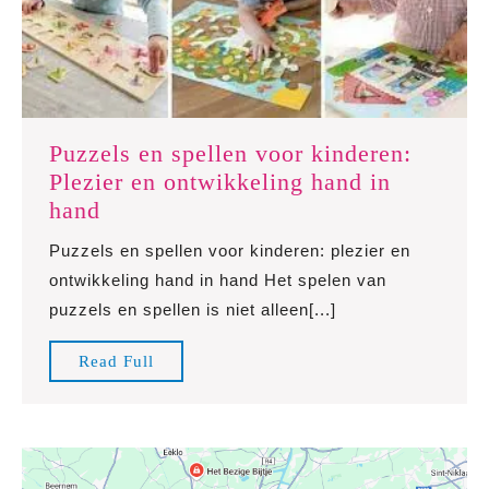
Puzzels en spellen voor kinderen:
Plezier en ontwikkeling hand in
Puzzels
hand
en
Puzzels en spellen voor kinderen: plezier en
spellen
ontwikkeling hand in hand Het spelen van
voor
puzzels en spellen is niet alleen[...]
kinderen:
Plezier
Read
Read Full
en
Full
ontwikkeling
hand
in