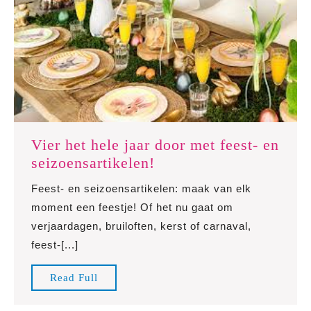
Vier het hele jaar door met feest- en
Vier
seizoensartikelen!
het
Feest- en seizoensartikelen: maak van elk
hele
moment een feestje! Of het nu gaat om
jaar
verjaardagen, bruiloften, kerst of carnaval,
door
feest-[...]
met
feest-
Read
Read Full
en
Full
seizoensartikelen!