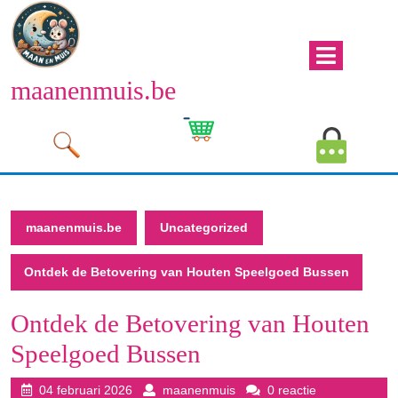
Naar
de
inhoud
Men
gaan
maanenmuis.be
open
Naar
de
Winkelwagen
Mijn
inhoud
afbeelding
account
gaan
afbeeld
maanenmuis.be
Uncategorized
Ontdek de Betovering van Houten Speelgoed Bussen
Ontdek de Betovering van Houten
Speelgoed Bussen
04
maanenmuis
04 februari 2026
maanenmuis
0 reactie