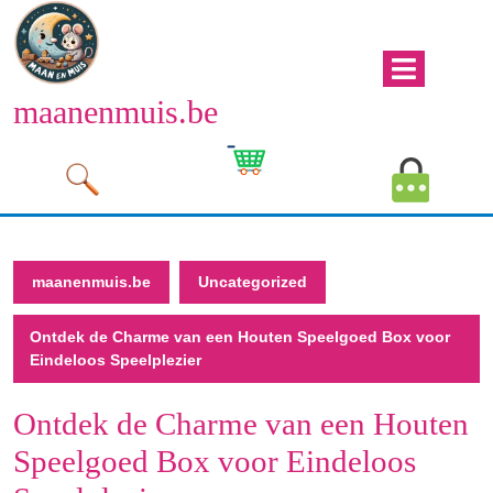
Naar
de
inhoud
Men
gaan
maanenmuis.be
open
Naar
de
Winkelwagen
Mijn
inhoud
afbeelding
account
gaan
afbeeld
maanenmuis.be
Uncategorized
Ontdek de Charme van een Houten Speelgoed Box voor
Eindeloos Speelplezier
Ontdek de Charme van een Houten
Speelgoed Box voor Eindeloos