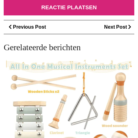
Berichtnavigatie
Previous
Ne
Previous Post
Next Post
Post
Po
Gerelateerde berichten