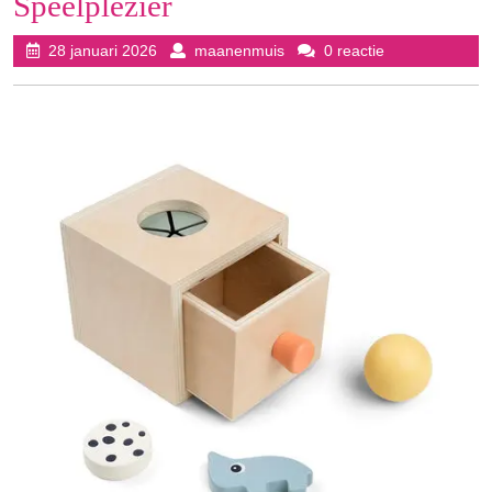
Speelplezier
28
maanenmuis
28 januari 2026
maanenmuis
0 reactie
januari
2026