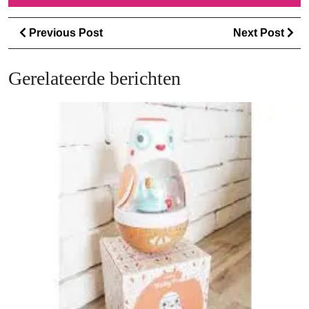
Berichtnavigatie
Previous
Ne
Previous Post
Next Post
Post
Po
Gerelateerde berichten