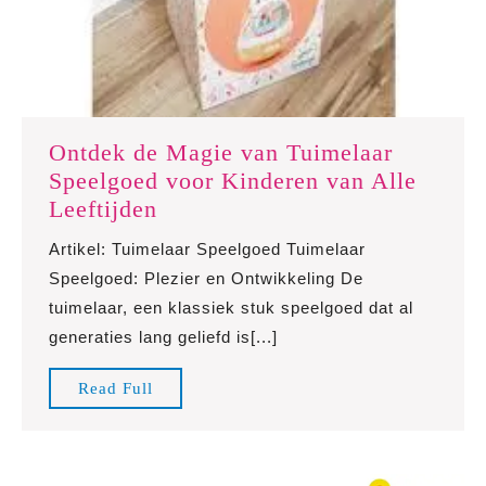
Ontdek de Magie van Tuimelaar
Speelgoed voor Kinderen van Alle
Ontdek
Leeftijden
de
Artikel: Tuimelaar Speelgoed Tuimelaar
Magie
Speelgoed: Plezier en Ontwikkeling De
van
tuimelaar, een klassiek stuk speelgoed dat al
Tuimelaar
generaties lang geliefd is[...]
Speelgoed
voor
Read
Read Full
Kinderen
Full
van
Alle