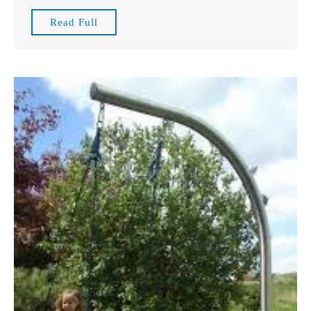
Stuur
Read
Read Full
Speelgoed
Full