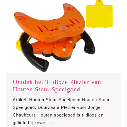
Leeftijden
Ontdek het Tijdloze Plezier van
Ontdek
Houten Stuur Speelgoed
het
Artikel: Houten Stuur Speelgoed Houten Stuur
Tijdloze
Speelgoed: Duurzaam Plezier voor Jonge
Plezier
Chauffeurs Houten speelgoed is tijdloos en
van
geliefd bij zowel[...]
Houten