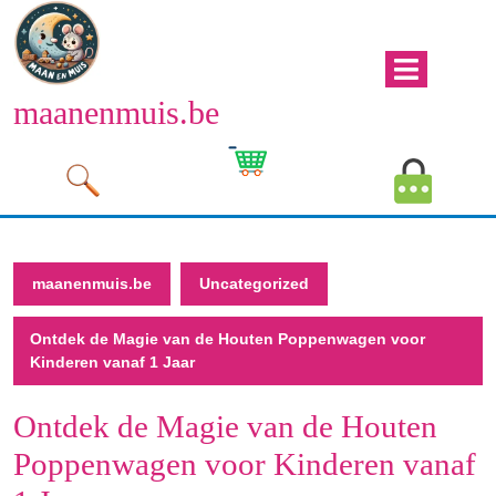
Naar
de
inhoud
Men
gaan
maanenmuis.be
open
Naar
de
Winkelwagen
Mijn
inhoud
afbeelding
account
gaan
afbeeld
maanenmuis.be
Uncategorized
Ontdek de Magie van de Houten Poppenwagen voor
Kinderen vanaf 1 Jaar
Ontdek de Magie van de Houten
Poppenwagen voor Kinderen vanaf