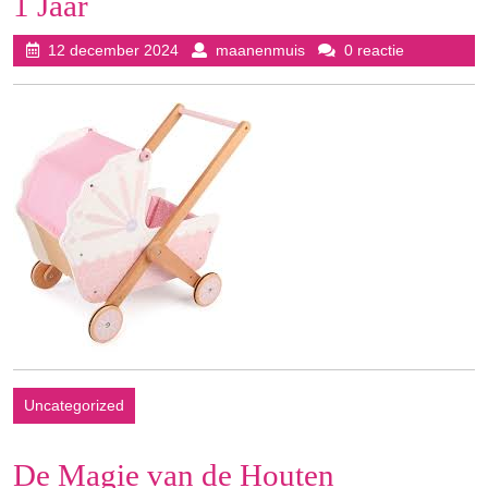
1 Jaar
12
maanenmuis
12 december 2024
maanenmuis
0 reactie
december
2024
Uncategorized
De Magie van de Houten