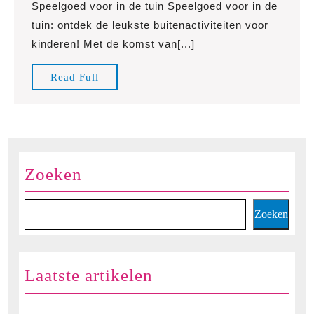
Speelgoed voor in de tuin Speelgoed voor in de
leukste
tuin: ontdek de leukste buitenactiviteiten voor
speelgoed
kinderen! Met de komst van[...]
voor
in
Read
Read Full
de
Full
tuin
voor
eindeloos
buitenspeelplezier!
Zoeken
Zoeken
Laatste artikelen