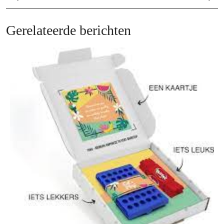
Post
Po
Gerelateerde berichten