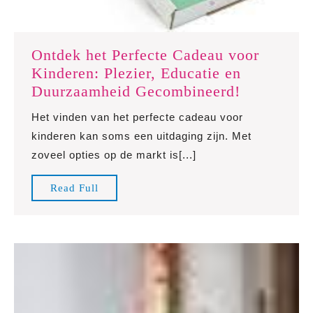
Ontdek het Perfecte Cadeau voor
Kinderen: Plezier, Educatie en
Ontdek
Duurzaamheid Gecombineerd!
het
Het vinden van het perfecte cadeau voor
Perfecte
kinderen kan soms een uitdaging zijn. Met
Cadeau
zoveel opties op de markt is[...]
voor
Kinderen:
Read
Read Full
Plezier,
Full
Educatie
en
Duurzaam
Gecombine