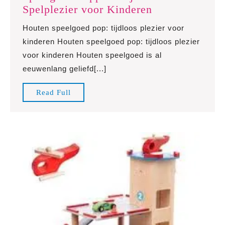
Ontdek
Spelplezier voor Kinderen
de
Houten speelgoed pop: tijdloos plezier voor
Magie
kinderen Houten speelgoed pop: tijdloos plezier
van
voor kinderen Houten speelgoed is al
Houten
eeuwenlang geliefd[...]
Speelgoed
Poppen:
Read
Read Full
Tijdloos
Full
Spelplezier
voor
Kinderen