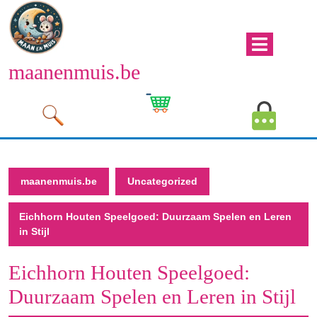
Naar
de
inhoud
Men
gaan
maanenmuis.be
open
Naar
de
Winkelwagen
Mijn
inhoud
afbeelding
account
gaan
afbeeld
maanenmuis.be
Uncategorized
Eichhorn Houten Speelgoed: Duurzaam Spelen en Leren
in Stijl
Eichhorn Houten Speelgoed:
Duurzaam Spelen en Leren in Stijl