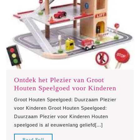
Ontdek het Plezier van Groot
Ontdek
Houten Speelgoed voor Kinderen
het
Groot Houten Speelgoed: Duurzaam Plezier
Plezier
voor Kinderen Groot Houten Speelgoed:
van
Duurzaam Plezier voor Kinderen Houten
Groot
speelgoed is al eeuwenlang geliefd[...]
Houten
Speelg
Read
Read Full