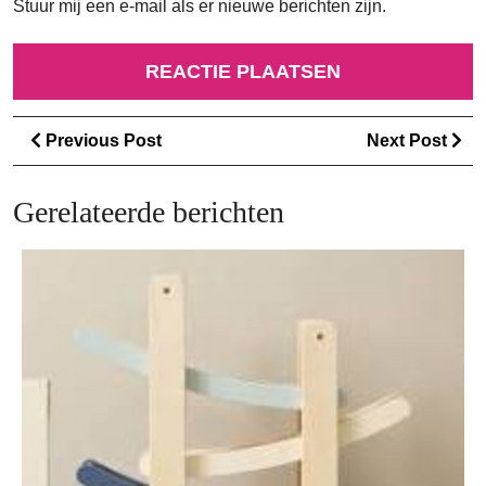
Stuur mij een e-mail als er nieuwe berichten zijn.
Berichtnavigatie
Previous
Ne
Previous Post
Next Post
Post
Po
Gerelateerde berichten