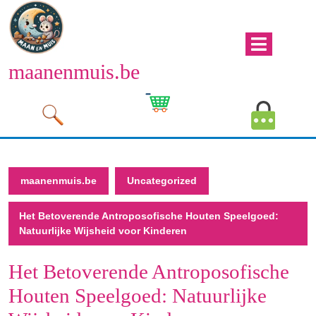
Naar
de
inhoud
Men
gaan
maanenmuis.be
open
Naar
de
Winkelwagen
Mijn
inhoud
afbeelding
account
gaan
afbeeld
maanenmuis.be
Uncategorized
Het Betoverende Antroposofische Houten Speelgoed:
Natuurlijke Wijsheid voor Kinderen
Het Betoverende Antroposofische
Houten Speelgoed: Natuurlijke