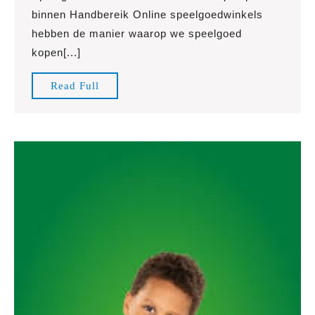
van
binnen Handbereik Online speelgoedwinkels
Online
hebben de manier waarop we speelgoed
Speelgoe
kopen[...]
Een
Wereld
Read
Read Full
vol
Full
Speelple
binnen
Handber