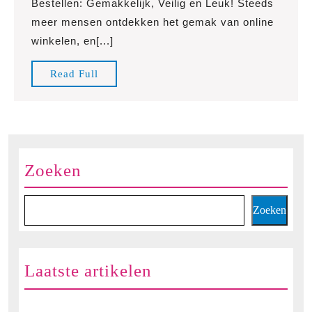
Bestellen: Gemakkelijk, Veilig en Leuk! Steeds
Online
meer mensen ontdekken het gemak van online
Speelgoed
winkelen, en[...]
Bestellen:
Ontdek
Read
Read Full
het
Full
Plezier
van
Online
Winkelen!
Zoeken
Zoeken
Laatste artikelen