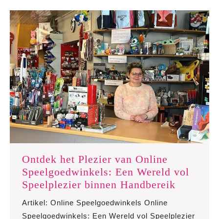
Ontdek het Plezier van Online
Speelgoedwinkels: Een Wereld vol
Ontdek
Speelplezier binnen Handbereik
het
Artikel: Online Speelgoedwinkels Online
Plezier
Speelgoedwinkels: Een Wereld vol Speelplezier