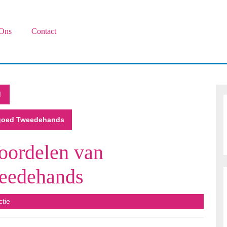
Ons
Contact
d
lgoed Tweedehands
oordelen van
eedehands
s
ctie