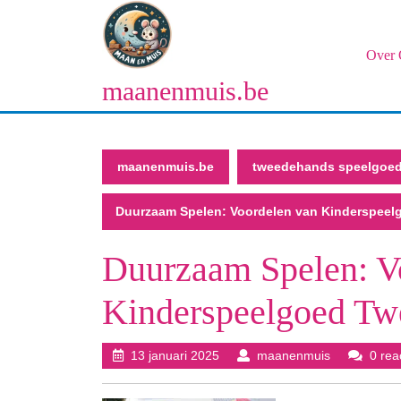
Naar
de
inhoud
Over 
gaan
maanenmuis.be
Naar
de
inhoud
gaan
maanenmuis.be
tweedehands speelgoe
Duurzaam Spelen: Voordelen van Kinderspee
Duurzaam Spelen: V
Kinderspeelgoed Tw
13
maanenmui
13 januari 2025
maanenmuis
0 rea
januari
2025