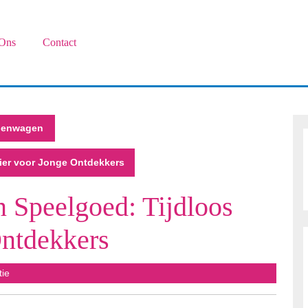
Ons
Contact
penwagen
ier voor Jonge Ontdekkers
 Speelgoed: Tijdloos
Ontdekkers
tie