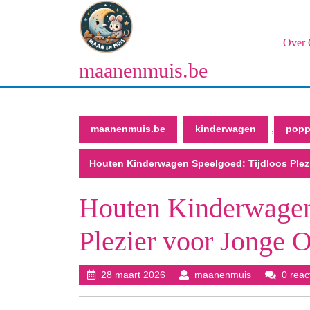
Naar
de
inhoud
Over 
gaan
maanenmuis.be
Naar
de
inhoud
gaan
,
maanenmuis.be
kinderwagen
pop
Houten Kinderwagen Speelgoed: Tijdloos Plez
Houten Kinderwagen
Plezier voor Jonge 
28
maanenmuis
28 maart 2026
maanenmuis
0 reac
maart
2026