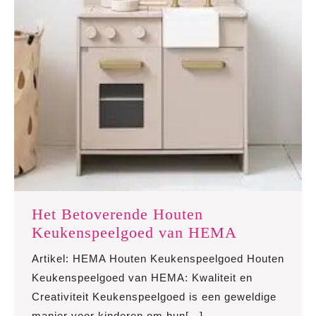
Het Betoverende Houten
Het
Keukenspeelgoed van HEMA
Betoverend
Artikel: HEMA Houten Keukenspeelgoed Houten
Houten
Keukenspeelgoed van HEMA: Kwaliteit en
Keukenspe
Creativiteit Keukenspeelgoed is een geweldige
van
manier voor kinderen om hun[...]