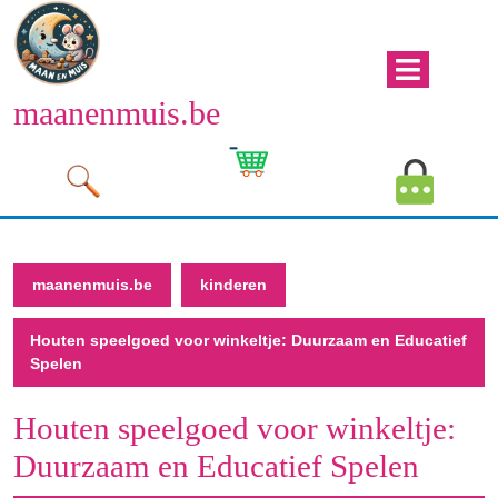
Naar
de
inhoud
Men
gaan
maanenmuis.be
open
Naar
de
Winkelwagen
Mijn
inhoud
afbeelding
account
gaan
afbeeld
maanenmuis.be
kinderen
Houten speelgoed voor winkeltje: Duurzaam en Educatief
Spelen
Houten speelgoed voor winkeltje:
Duurzaam en Educatief Spelen