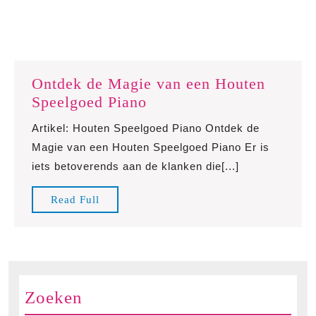
Ontdek de Magie van een Houten
Ontdek
Speelgoed Piano
de
Artikel: Houten Speelgoed Piano Ontdek de
Magie
Magie van een Houten Speelgoed Piano Er is
van
iets betoverends aan de klanken die[...]
een
Houten
Read
Read Full
Speelgoed
Full
Piano
Zoeken