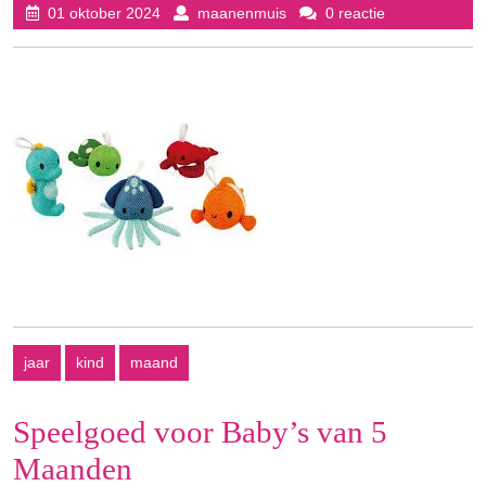
01
maanenmuis
01 oktober 2024
maanenmuis
0 reactie
oktober
2024
jaar
kind
maand
Speelgoed voor Baby’s van 5
Maanden