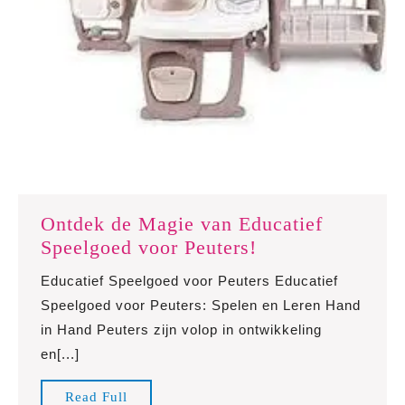
Ontdek de Magie van Educatief
Ontdek
Speelgoed voor Peuters!
de
Educatief Speelgoed voor Peuters Educatief
Magie
Speelgoed voor Peuters: Spelen en Leren Hand
van
in Hand Peuters zijn volop in ontwikkeling
Educatief
en[...]
Speelgoed
voor
Read
Read Full