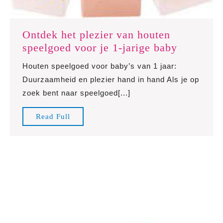
Ontdek het plezier van houten
Ontdek
speelgoed voor je 1-jarige baby
het
Houten speelgoed voor baby’s van 1 jaar:
plezier
Duurzaamheid en plezier hand in hand Als je op
van
zoek bent naar speelgoed[...]
houten
speelgoe
Read
Read Full
voor
Full
je
1-
jarige
baby