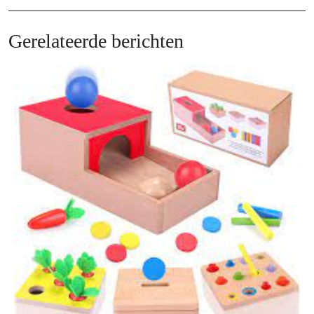
Post
Po
Gerelateerde berichten