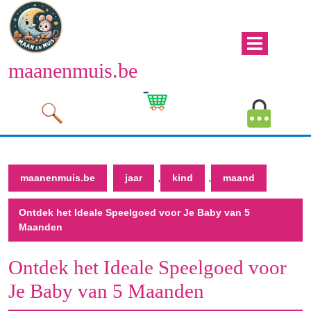
Naar
de
inhoud
Men
gaan
maanenmuis.be
open
Naar
de
Winkelwagen
Mijn
inhoud
afbeelding
account
gaan
afbeeld
,
,
maanenmuis.be
jaar
kind
maand
Ontdek het Ideale Speelgoed voor Je Baby van 5
Maanden
Ontdek het Ideale Speelgoed voor
Je Baby van 5 Maanden