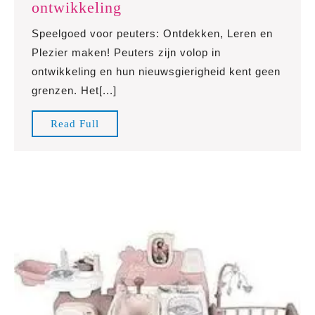
Ontdek
ontwikkeling
het
Speelgoed voor peuters: Ontdekken, Leren en
ideale
Plezier maken! Peuters zijn volop in
speelgoed
ontwikkeling en hun nieuwsgierigheid kent geen
voor
grenzen. Het[...]
jouw
peuter
Read
Read Full
en
Full
stimuleer
zijn/haar
ontwikkeling