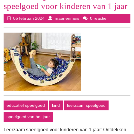
speelgoed voor kinderen van 1 jaar
06
maanenmuis
06 februari 2024
maanenmuis
0 reactie
februari
2024
educatief speelgoed
kind
leerzaam speelgoed
speelgoed van het jaar
Leerzaam speelgoed voor kinderen van 1 jaar: Ontdekken